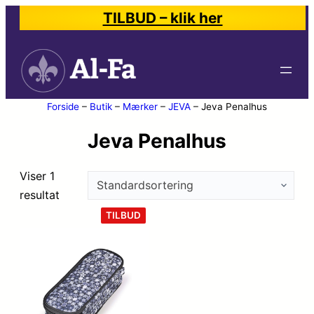
TILBUD – klik her
Forside
–
Butik
–
Mærker
–
JEVA
–
Jeva Penalhus
Jeva Penalhus
Viser 1
resultat
VARE
TILBUD
PÅ
TILBUD