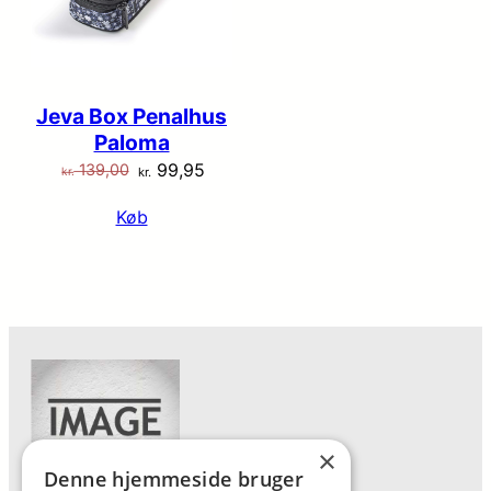
Jeva Box Penalhus
Paloma
Den
Den
99,95
139,00
kr.
kr.
oprindelige
aktuelle
Køb
pris
pris
var:
er:
kr. 139,00.
kr. 99,95.
×
Denne hjemmeside bruger