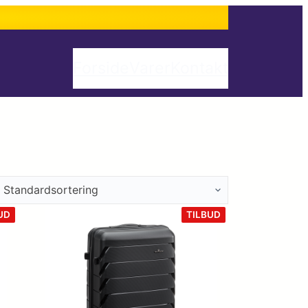
Forside
Varer
Kontakt
VARE
VARE
UD
TILBUD
PÅ
PÅ
TILBUD
TILBUD