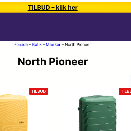
TILBUD – klik her
Forside
–
Butik
–
Mærker
–
North Pioneer
North Pioneer
VARE
TILBUD
TILB
PÅ
TILBUD