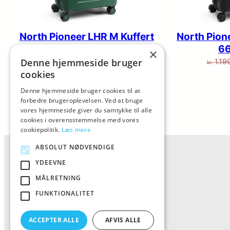
North Pioneer LHR M Kuffert
North Pion
66cm Grøn
66
×
Den
Den
Denne hjemmeside bruger
699,00
1.199,00
1.19
kr.
kr.
kr.
cookies
oprindelige
aktuelle
Køb
pris
pris
Denne hjemmeside bruger cookies til at
forbedre brugeroplevelsen. Ved at bruge
var:
er:
vores hjemmeside giver du samtykke til alle
kr. 1.199,00.
kr. 699,00.
cookies i overensstemmelse med vores
cookiepolitik.
Læs mere
ABSOLUT NØDVENDIGE
YDEEVNE
MÅLRETNING
FUNKTIONALITET
ACCEPTER ALLE
AFVIS ALLE