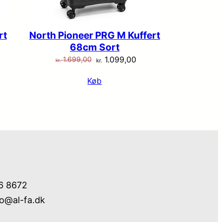
rt
North Pioneer PRG M Kuffert
68cm Sort
Den
Den
1.099,00
1.699,00
kr.
kr.
elle
oprindelige
aktuelle
Køb
pris
pris
var:
er:
.199,00.
kr. 1.699,00.
kr. 1.099,00.
76 8672
fo@al-fa.dk