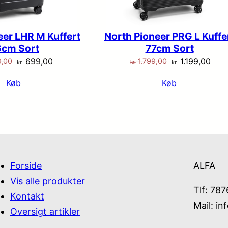
eer LHR M Kuffert
North Pioneer PRG L Kuffe
cm Sort
77cm Sort
Den
Den
Den
Den
699,00
1.199,00
9,00
1.799,00
kr.
kr.
kr.
oprindelige
aktuelle
oprindelige
aktu
Køb
Køb
pris
pris
pris
pris
var:
er:
var:
er:
kr. 1.199,00.
kr. 699,00.
kr. 1.799,00.
kr. 1
Forside
ALFA
Vis alle produkter
Tlf: 78
Kontakt
Mail:
in
Oversigt artikler