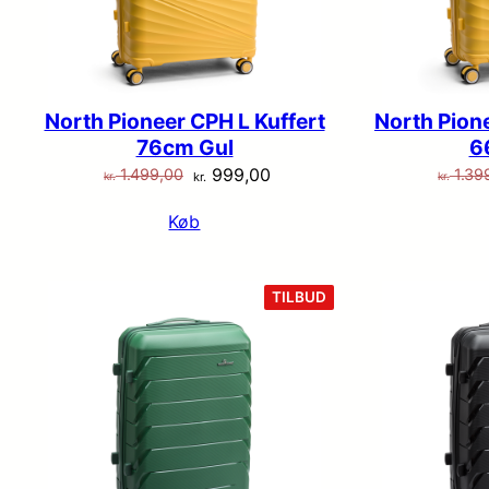
North Pioneer CPH L Kuffert
North Pion
76cm Gul
6
Den
Den
999,00
1.499,00
1.39
kr.
kr.
kr.
oprindelige
aktuelle
Køb
pris
pris
var:
er:
kr. 1.499,00.
kr. 999,00.
VARE
TILBUD
PÅ
TILBUD