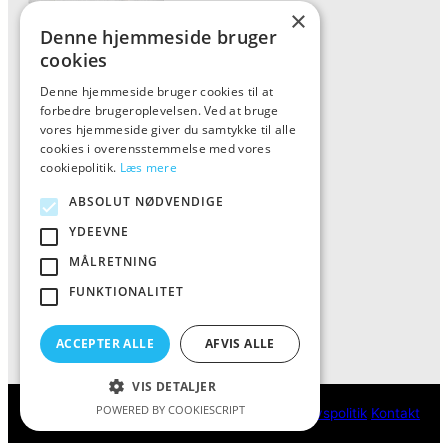
×
Denne hjemmeside bruger
cookies
Denne hjemmeside bruger cookies til at
Forside
forbedre brugeroplevelsen. Ved at bruge
Vis alle produkter
vores hjemmeside giver du samtykke til alle
cookies i overensstemmelse med vores
Kontakt
cookiepolitik.
Læs mere
Oversigt artikler
ABSOLUT NØDVENDIGE
YDEEVNE
ALFA
MÅLRETNING
FUNKTIONALITET
Tlf: 7876 8672
Mail:
info@al-fa.dk
ACCEPTER ALLE
AFVIS ALLE
VIS DETALJER
POWERED BY COOKIESCRIPT
ALFA
Cookie- og privatlivspolitik
Kontakt