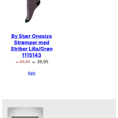
By Stær Onesize
Strømper med
Striber Lilla/Grøn
1115143
Den
Den
39,95
69,95
kr.
kr.
oprindelige
aktuelle
Køb
pris
pris
var:
er:
kr. 69,95.
kr. 39,95.