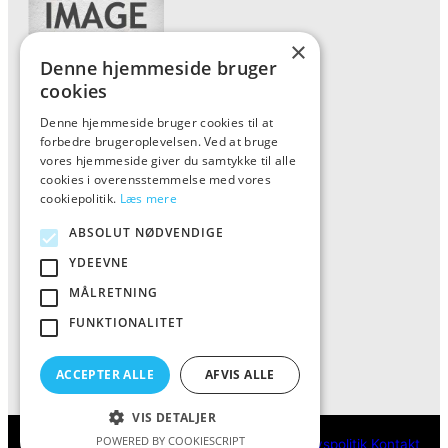
×
Denne hjemmeside bruger
cookies
Denne hjemmeside bruger cookies til at
Forside
forbedre brugeroplevelsen. Ved at bruge
Vis alle produkter
vores hjemmeside giver du samtykke til alle
cookies i overensstemmelse med vores
Kontakt
cookiepolitik.
Læs mere
Oversigt artikler
ABSOLUT NØDVENDIGE
YDEEVNE
ALFA
MÅLRETNING
FUNKTIONALITET
Tlf: 7876 8672
Mail:
info@al-fa.dk
ACCEPTER ALLE
AFVIS ALLE
VIS DETALJER
POWERED BY COOKIESCRIPT
ALFA
Cookie- og privatlivspolitik
Kontakt