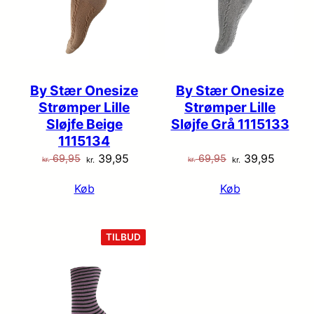
By Stær Onesize
By Stær Onesize
Strømper Lille
Strømper Lille
Sløjfe Beige
Sløjfe Grå 1115133
1115134
Den
Den
Den
Den
39,95
39,95
69,95
69,95
kr.
kr.
kr.
kr.
oprindelige
aktuelle
oprindelige
aktuell
Køb
Køb
pris
pris
pris
pris
var:
er:
var:
er:
kr. 69,95.
kr. 39,95.
kr. 69,95.
kr. 39,9
VARE
TILBUD
PÅ
TILBUD