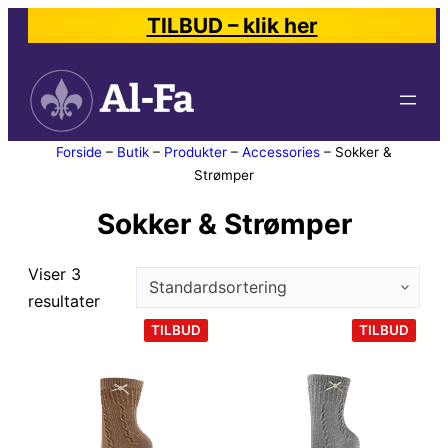
TILBUD – klik her
Forside
–
Butik
–
Produkter
–
Accessories
–
Sokker &
Strømper
Sokker & Strømper
Viser 3
resultater
VARE
VARE
TILBUD
TILBUD
PÅ
PÅ
TILBUD
TILB