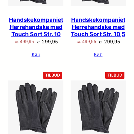
Handskekompaniet
Handskekompaniet
Herrehandske med
Herrehandske med
Touch Sort Str. 10
Touch Sort Str. 10,5
Den
Den
Den
Den
299,95
299,95
499,95
499,95
kr.
kr.
kr.
kr.
oprindelige
aktuelle
oprindelige
aktuel
Køb
Køb
pris
pris
pris
pris
var:
er:
var:
er:
kr. 499,95.
kr. 299,95.
kr. 499,95.
kr. 29
VARE
VARE
TILBUD
TILBUD
PÅ
PÅ
TILBUD
TILB