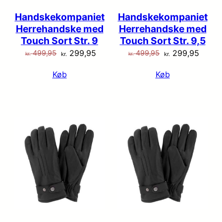
Handskekompaniet
Handskekompaniet
Herrehandske med
Herrehandske med
Touch Sort Str. 9
Touch Sort Str. 9,5
Den
Den
Den
Den
299,95
299,95
499,95
499,95
kr.
kr.
kr.
kr.
oprindelige
aktuelle
oprindelige
aktuel
Køb
Køb
pris
pris
pris
pris
var:
er:
var:
er:
kr. 499,95.
kr. 299,95.
kr. 499,95.
kr. 29