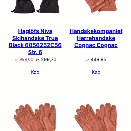
Haglöfs Niva
Handskekompaniet
Skihandske True
Herrehandske
Black 6056252C56
Cognac Cognac
Str. 6
Den
Den
299,70
449,95
999,00
kr.
kr.
kr.
oprindelige
aktuelle
Køb
Køb
pris
pris
var:
er:
kr. 999,00.
kr. 299,70.