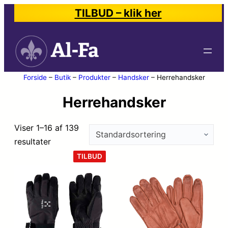
TILBUD – klik her
Forside
–
Butik
–
Produkter
–
Handsker
–
Herrehandsker
Herrehandsker
Viser 1–16 af 139
resultater
VARE
TILBUD
PÅ
TILBUD