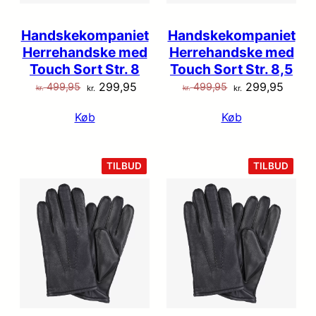
Handskekompaniet
Handskekompaniet
Herrehandske med
Herrehandske med
Touch Sort Str. 8
Touch Sort Str. 8,5
Den
Den
Den
Den
299,95
299,95
499,95
499,95
kr.
kr.
kr.
kr.
oprindelige
aktuelle
oprindelige
aktuel
Køb
Køb
pris
pris
pris
pris
var:
er:
var:
er:
kr. 499,95.
kr. 299,95.
kr. 499,95.
kr. 29
VARE
VARE
TILBUD
TILBUD
PÅ
PÅ
TILBUD
TILB