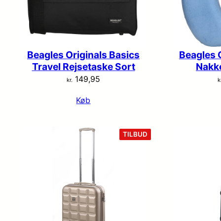
Beagles Originals Basics
Beagles O
Travel Rejsetaske Sort
Nakk
149,95
kr.
k
Køb
VARE
TILBUD
PÅ
TILBUD