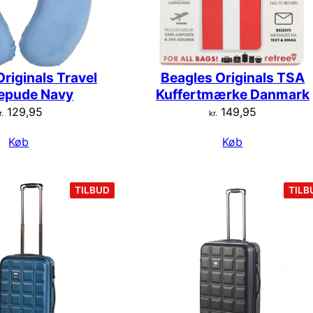
riginals Travel
Beagles Originals TSA
epude Navy
Kuffertmærke Danmark
129,95
149,95
r.
kr.
Køb
Køb
VARE
TILBUD
TILB
PÅ
TILBUD