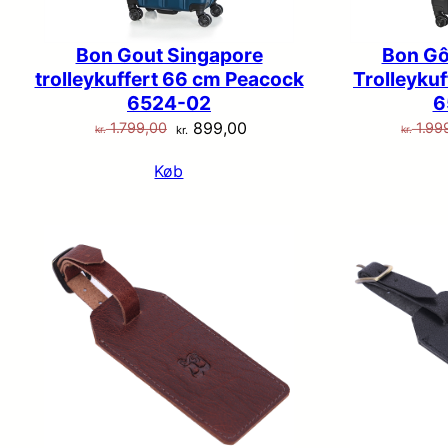
Bon Gout Singapore
Bon Gô
trolleykuffert 66 cm Peacock
Trolleykuf
6524-02
6
Den
Den
899,00
1.799,00
1.99
kr.
kr.
kr.
oprindelige
aktuelle
Køb
pris
pris
var:
er:
kr. 1.799,00.
kr. 899,00.