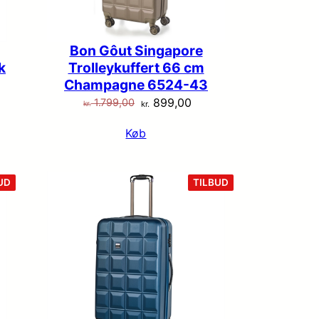
Bon Gôut Singapore
k
Trolleykuffert 66 cm
Champagne 6524-43
Den
Den
899,00
1.799,00
kr.
kr.
lle
oprindelige
aktuelle
Køb
pris
pris
var:
er:
99,00.
kr. 1.799,00.
kr. 899,00.
VARE
VARE
UD
TILBUD
PÅ
PÅ
TILBUD
TILBUD