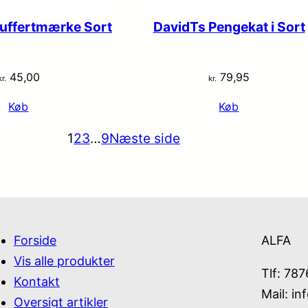
uffertmærke Sort
DavidTs Pengekat i Sort
45,00
79,95
kr.
kr.
Køb
Køb
1
2
3
…
9
Næste side
Forside
ALFA
Vis alle produkter
Tlf: 78
Kontakt
Mail:
in
Oversigt artikler