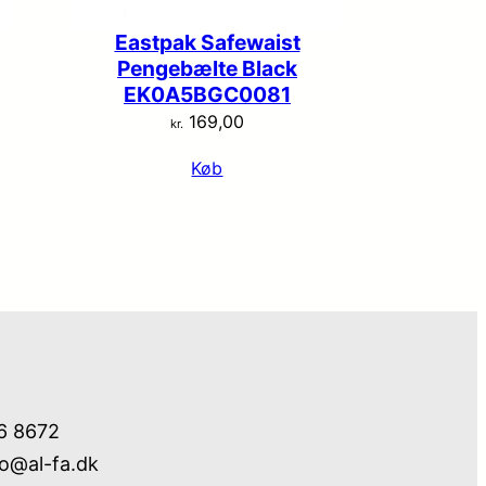
Eastpak Safewaist
Pengebælte Black
EK0A5BGC0081
169,00
kr.
Køb
76 8672
fo@al-fa.dk