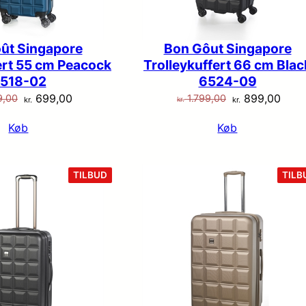
ût Singapore
Bon Gôut Singapore
ert 55 cm Peacock
Trolleykuffert 66 cm Blac
518-02
6524-09
Den
Den
Den
Den
699,00
899,00
9,00
1.799,00
kr.
kr.
kr.
oprindelige
aktuelle
oprindelige
aktue
Køb
Køb
pris
pris
pris
pris
var:
er:
var:
er:
kr. 1.399,00.
kr. 699,00.
kr. 1.799,00.
kr. 8
VARE
TILBUD
TILB
PÅ
TILBUD