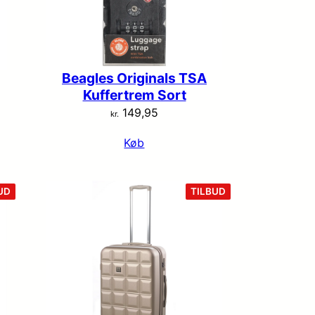
Beagles Originals TSA
Kuffertrem Sort
149,95
kr.
Køb
VARE
VARE
UD
TILBUD
PÅ
PÅ
TILBUD
TILBUD