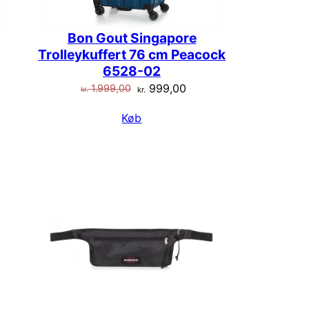
Bon Gout Singapore
Trolleykuffert 76 cm Peacock
6528-02
Den
Den
999,00
1.999,00
kr.
kr.
lle
oprindelige
aktuelle
Køb
pris
pris
var:
er:
99,00.
kr. 1.999,00.
kr. 999,00.