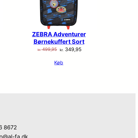
ZEBRA Adventurer
Børnekuffert Sort
Den
Den
349,95
499,95
kr.
kr.
lle
oprindelige
aktuelle
Køb
pris
pris
var:
er:
99,00.
kr. 499,95.
kr. 349,95.
76 8672
fo@al-fa.dk