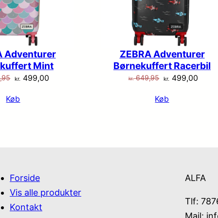
 Adventurer
ZEBRA Adventurer
kuffert Mint
Børnekuffert Racerbil
Den
Den
Den
Den
499,00
499,00
,95
649,95
kr.
kr.
kr.
oprindelige
aktuelle
oprindelige
aktue
Køb
Køb
pris
pris
pris
pris
var:
er:
var:
er:
kr. 649,95.
kr. 499,00.
kr. 649,95.
kr. 4
Forside
ALFA
Vis alle produkter
Tlf: 78
Kontakt
Mail:
in