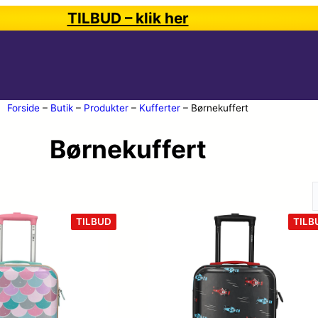
TILBUD – klik her
Forside
–
Butik
–
Produkter
–
Kufferter
–
Børnekuffert
Børnekuffert
VARE
TILBUD
TILB
PÅ
TILBUD