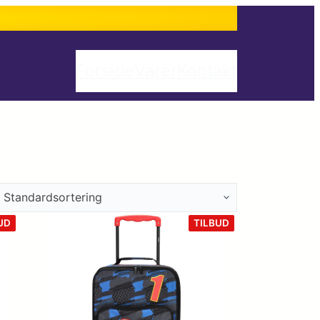
Forside
Varer
Kontakt
VARE
VARE
UD
TILBUD
PÅ
PÅ
TILBUD
TILBUD