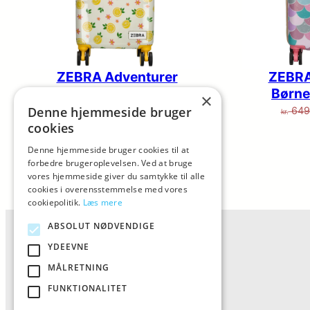
ZEBRA Adventurer
ZEBRA
Børnekuffert Lemon
Børne
×
Den
Den
Denne hjemmeside bruger
499,00
649,95
649
kr.
kr.
kr.
cookies
oprindelige
aktuelle
Køb
pris
pris
Denne hjemmeside bruger cookies til at
forbedre brugeroplevelsen. Ved at bruge
var:
er:
vores hjemmeside giver du samtykke til alle
kr. 649,95.
kr. 499,00.
cookies i overensstemmelse med vores
cookiepolitik.
Læs mere
ABSOLUT NØDVENDIGE
YDEEVNE
MÅLRETNING
FUNKTIONALITET