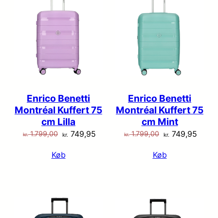
Enrico Benetti
Enrico Benetti
Montréal Kuffert 75
Montréal Kuffert 75
cm Lilla
cm Mint
Den
Den
Den
Den
749,95
749,95
1.799,00
1.799,00
kr.
kr.
kr.
kr.
oprindelige
aktuelle
oprindelige
aktue
Køb
Køb
pris
pris
pris
pris
var:
er:
var:
er:
kr. 1.799,00.
kr. 749,95.
kr. 1.799,00.
kr. 74