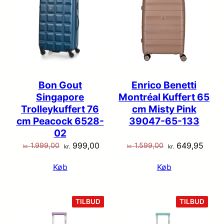
Bon Gout
Enrico Benetti
Singapore
Montréal Kuffert 65
Trolleykuffert 76
cm Misty Pink
cm Peacock 6528-
39047-65-133
02
Den
Den
Den
Den
999,00
649,95
1.999,00
1.599,00
kr.
kr.
kr.
kr.
oprindelige
aktuelle
oprindelige
aktue
Køb
Køb
pris
pris
pris
pris
var:
er:
var:
er:
kr. 1.999,00.
kr. 999,00.
kr. 1.599,00.
kr. 6
VARE
VARE
TILBUD
TILBUD
PÅ
PÅ
TILBUD
TILB