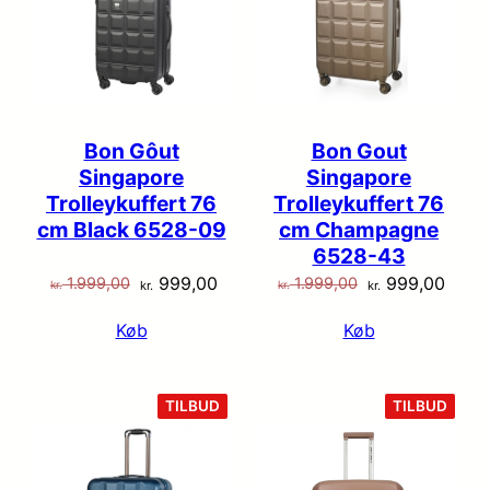
Bon Gôut
Bon Gout
Singapore
Singapore
Trolleykuffert 76
Trolleykuffert 76
cm Black 6528-09
cm Champagne
6528-43
Den
Den
Den
Den
999,00
999,00
1.999,00
1.999,00
kr.
kr.
kr.
kr.
oprindelige
aktuelle
oprindelige
aktue
Køb
Køb
pris
pris
pris
pris
var:
er:
var:
er:
kr. 1.999,00.
kr. 999,00.
kr. 1.999,00.
kr. 9
VARE
VARE
TILBUD
TILBUD
PÅ
PÅ
TILBUD
TILB