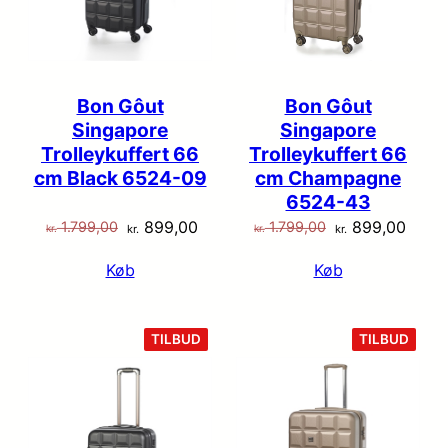
Bon Gôut
Bon Gôut
Singapore
Singapore
Trolleykuffert 66
Trolleykuffert 66
cm Black 6524-09
cm Champagne
6524-43
Den
Den
Den
Den
899,00
899,00
1.799,00
1.799,00
kr.
kr.
kr.
kr.
oprindelige
aktuelle
oprindelige
aktue
Køb
Køb
pris
pris
pris
pris
var:
er:
var:
er:
kr. 1.799,00.
kr. 899,00.
kr. 1.799,00.
kr. 8
VARE
VARE
TILBUD
TILBUD
PÅ
PÅ
TILBUD
TILB