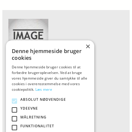
×
Denne hjemmeside bruger
cookies
Denne hjemmeside bruger cookies til at
Forside
forbedre brugeroplevelsen. Ved at bruge
Vis alle produkter
vores hjemmeside giver du samtykke til alle
cookies i overensstemmelse med vores
Kontakt
cookiepolitik.
Læs mere
Oversigt artikler
ABSOLUT NØDVENDIGE
YDEEVNE
ALFA
MÅLRETNING
FUNKTIONALITET
Tlf: 7876 8672