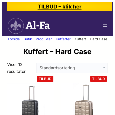
TILBUD – klik her
Forside
–
Butik
–
Produkter
–
Kufferter
–
Kuffert – Hard Case
Kuffert – Hard Case
Viser 12
resultater
VARE
VARE
TILBUD
TILBUD
PÅ
PÅ
TILBUD
TILB