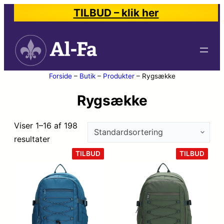
TILBUD – klik her
Forside
–
Butik
–
Produkter
–
Rygsække
Rygsække
Viser 1–16 af 198
resultater
VARE
VARE
TILBUD
TILBUD
PÅ
PÅ
TILBUD
TILB