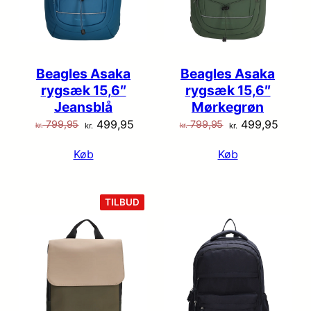
Beagles Asaka
Beagles Asaka
rygsæk 15,6″
rygsæk 15,6″
Jeansblå
Mørkegrøn
Den
Den
Den
Den
499,95
499,95
799,95
799,95
kr.
kr.
kr.
kr.
oprindelige
aktuelle
oprindelige
aktuel
Køb
Køb
pris
pris
pris
pris
var:
er:
var:
er:
kr. 799,95.
kr. 499,95.
kr. 799,95.
kr. 49
VARE
TILBUD
PÅ
TILBUD