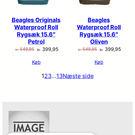
Beagles Originals
Beagles
Waterproof Roll
Waterproof Roll
Rygsæk 15.6″
Rygsæk 15.6″
Petrol
Oliven
Den
Den
Den
Den
399,95
399,95
549,95
549,95
kr.
kr.
kr.
kr.
oprindelige
aktuelle
oprindelige
aktuel
Køb
Køb
pris
pris
pris
pris
var:
er:
var:
er:
1
2
3
…
13
Næste side
kr. 549,95.
kr. 399,95.
kr. 549,95.
kr. 39