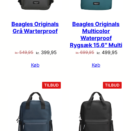
Beagles Originals
Beagles Originals
Grå Warterproof
Multicolor
Waterproof
Rygsæk 15.6″ Multi
Den
Den
Den
Den
399,95
499,95
549,95
699,95
kr.
kr.
kr.
kr.
oprindelige
aktuelle
oprindelige
aktuel
Køb
Køb
pris
pris
pris
pris
var:
er:
var:
er:
kr. 549,95.
kr. 399,95.
kr. 699,95.
kr. 49
VARE
VARE
TILBUD
TILBUD
PÅ
PÅ
TILBUD
TILB