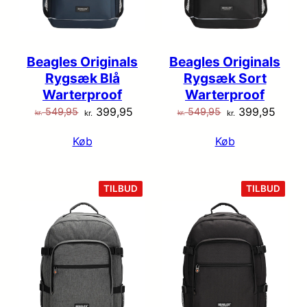
Beagles Originals
Beagles Originals
Rygsæk Blå
Rygsæk Sort
Warterproof
Warterproof
Den
Den
Den
Den
399,95
399,95
549,95
549,95
kr.
kr.
kr.
kr.
oprindelige
aktuelle
oprindelige
aktuel
Køb
Køb
pris
pris
pris
pris
var:
er:
var:
er:
kr. 549,95.
kr. 399,95.
kr. 549,95.
kr. 39
VARE
VARE
TILBUD
TILBUD
PÅ
PÅ
TILBUD
TILB