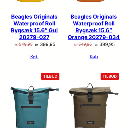
Beagles Originals
Beagles Originals
Waterproof Roll
Waterproof Roll
Rygsæk 15.6″ Gul
Rygsæk 15.6″
20279-027
Orange 20279-034
Den
Den
Den
Den
399,95
399,95
549,95
549,95
kr.
kr.
kr.
kr.
oprindelige
aktuelle
oprindelige
aktuel
Køb
Køb
pris
pris
pris
pris
var:
er:
var:
er:
kr. 549,95.
kr. 399,95.
kr. 549,95.
kr. 39
VARE
VARE
TILBUD
TILBUD
PÅ
PÅ
TILBUD
TILB