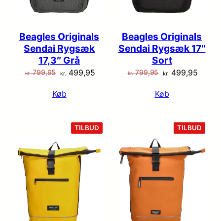
Beagles Originals
Beagles Originals
Sendai Rygsæk
Sendai Rygsæk 17″
17,3″ Grå
Sort
Den
Den
Den
Den
499,95
499,95
799,95
799,95
kr.
kr.
kr.
kr.
oprindelige
aktuelle
oprindelige
aktuel
Køb
Køb
pris
pris
pris
pris
var:
er:
var:
er:
kr. 799,95.
kr. 499,95.
kr. 799,95.
kr. 49
VARE
VARE
TILBUD
TILBUD
PÅ
PÅ
TILBUD
TILB