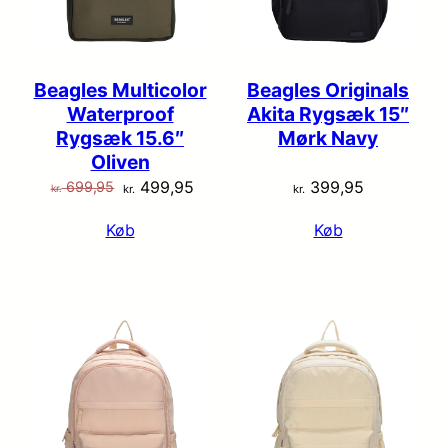
Beagles Multicolor
Beagles Originals
Waterproof
Akita Rygsæk 15″
Rygsæk 15.6″
Mørk Navy
Oliven
Den
Den
499,95
399,95
699,95
kr.
kr.
kr.
oprindelige
aktuelle
Køb
Køb
pris
pris
var:
er:
kr. 699,95.
kr. 499,95.