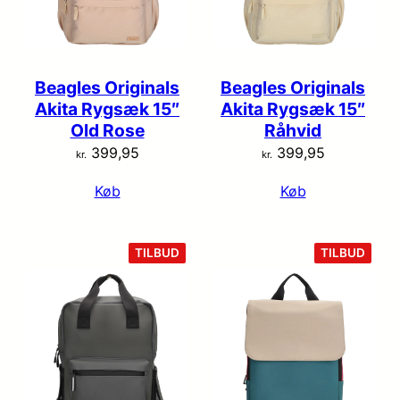
Beagles Originals
Beagles Originals
Akita Rygsæk 15″
Akita Rygsæk 15″
Old Rose
Råhvid
399,95
399,95
kr.
kr.
Køb
Køb
VARE
VARE
TILBUD
TILBUD
PÅ
PÅ
TILBUD
TILB