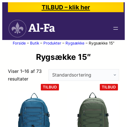
TILBUD – klik her
Forside
–
Butik
–
Produkter
–
Rygsække
–
Rygsække 15"
Rygsække 15″
Viser 1–16 af 73
resultater
VARE
VARE
TILBUD
TILBUD
PÅ
PÅ
TILBUD
TILB