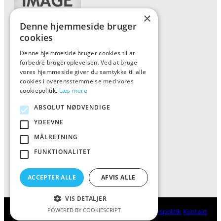
×
Denne hjemmeside bruger
cookies
Denne hjemmeside bruger cookies til at
Forside
forbedre brugeroplevelsen. Ved at bruge
Vis alle produkter
vores hjemmeside giver du samtykke til alle
cookies i overensstemmelse med vores
Kontakt
cookiepolitik.
Læs mere
Oversigt artikler
ABSOLUT NØDVENDIGE
YDEEVNE
ALFA
MÅLRETNING
FUNKTIONALITET
Tlf: 7876 8672
Mail:
info@al-fa.dk
ACCEPTER ALLE
AFVIS ALLE
VIS DETALJER
POWERED BY COOKIESCRIPT
ALFA
Cookie- og privatlivspolitik
Kontakt