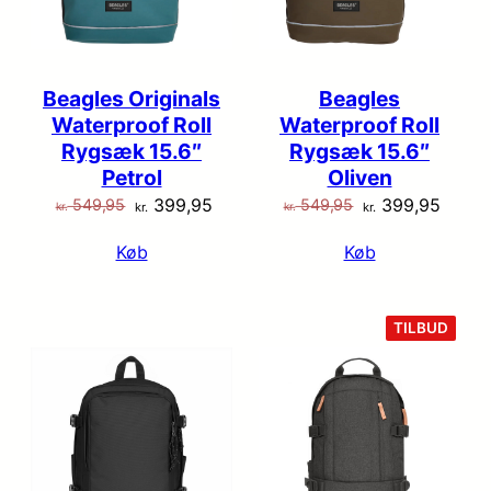
Beagles Originals
Beagles
Waterproof Roll
Waterproof Roll
Rygsæk 15.6″
Rygsæk 15.6″
Petrol
Oliven
Den
Den
Den
Den
399,95
399,95
549,95
549,95
kr.
kr.
kr.
kr.
oprindelige
aktuelle
oprindelige
aktuel
Køb
Køb
pris
pris
pris
pris
var:
er:
var:
er:
kr. 549,95.
kr. 399,95.
kr. 549,95.
kr. 39
VARE
TILBUD
PÅ
TILB