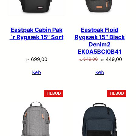
Eastpak Cabin Pak
Eastpak Floid
´r Rygsæk 15″ Sort
Rygsæk 15″ Black
Denim2
EK0A5BCI0B41
Den
Den
699,00
449,00
549,00
kr.
kr.
kr.
oprindelige
aktuel
Køb
Køb
pris
pris
var:
er:
kr. 549,00.
kr. 44
VARE
VARE
TILBUD
TILBUD
PÅ
PÅ
TILBUD
TILB