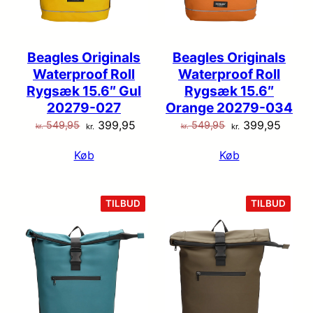
Beagles Originals
Beagles Originals
Waterproof Roll
Waterproof Roll
Rygsæk 15.6″ Gul
Rygsæk 15.6″
20279-027
Orange 20279-034
Den
Den
Den
Den
399,95
399,95
549,95
549,95
kr.
kr.
kr.
kr.
oprindelige
aktuelle
oprindelige
aktuel
Køb
Køb
pris
pris
pris
pris
var:
er:
var:
er:
kr. 549,95.
kr. 399,95.
kr. 549,95.
kr. 39
VARE
VARE
TILBUD
TILBUD
PÅ
PÅ
TILBUD
TILB