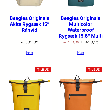
Beagles Originals
Beagles Originals
Akita Rygsæk 15″
Multicolor
Råhvid
Waterproof
Rygsæk 15.6″ Multi
Den
Den
399,95
499,95
699,95
kr.
kr.
kr.
oprindelige
aktuel
Køb
Køb
pris
pris
var:
er:
kr. 699,95.
kr. 49
VARE
VARE
TILBUD
TILBUD
PÅ
PÅ
TILBUD
TILB