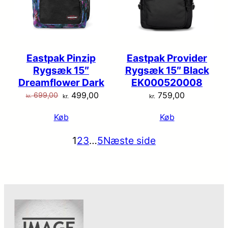
Eastpak Pinzip
Eastpak Provider
Rygsæk 15″
Rygsæk 15″ Black
Dreamflower Dark
EK000520008
Den
Den
499,00
759,00
699,00
kr.
kr.
kr.
oprindelige
aktuelle
Køb
Køb
pris
pris
var:
er:
1
2
3
…
5
Næste side
kr. 699,00.
kr. 499,00.