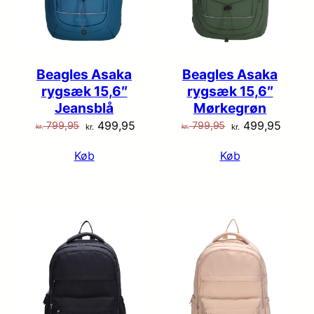
Beagles Asaka
Beagles Asaka
rygsæk 15,6″
rygsæk 15,6″
Jeansblå
Mørkegrøn
Den
Den
Den
Den
499,95
499,95
799,95
799,95
kr.
kr.
kr.
kr.
oprindelige
aktuelle
oprindelige
aktuel
Køb
Køb
pris
pris
pris
pris
var:
er:
var:
er:
kr. 799,95.
kr. 499,95.
kr. 799,95.
kr. 49