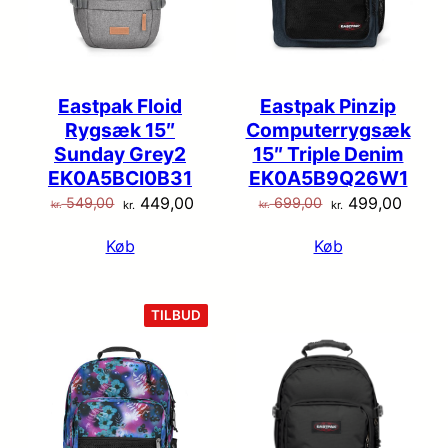
Eastpak Floid
Eastpak Pinzip
Rygsæk 15″
Computerrygsæk
Sunday Grey2
15″ Triple Denim
EK0A5BCI0B31
EK0A5B9Q26W1
Den
Den
Den
Den
449,00
499,00
549,00
699,00
kr.
kr.
kr.
kr.
oprindelige
aktuelle
oprindelige
aktuel
Køb
Køb
pris
pris
pris
pris
var:
er:
var:
er:
kr. 549,00.
kr. 449,00.
kr. 699,00.
kr. 49
VARE
TILBUD
PÅ
TILBUD