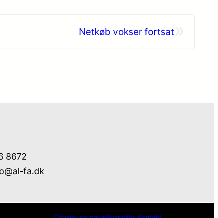
»
Netkøb vokser fortsat
76 8672
fo@al-fa.dk
Cookie- og privatlivspolitik
Kontakt