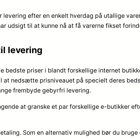
evering efter en enkelt hverdag på utallige varen
ar udsigt til at kunne nå at få varerne fikset forin
l levering
 de bedste priser i blandt forskellige internet buti
l at nedsætte prisniveauet på specielt deres bedst i
ange frembyde gebyrfri levering.
ende at granske et par forskellige e-butikker efte
ilbetaling. Som en alternativ mulighed bør du bruge