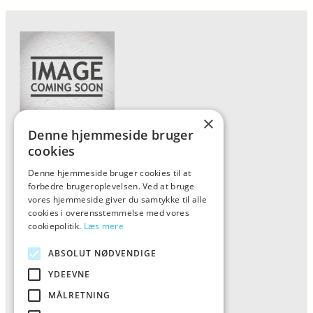
×
Denne hjemmeside bruger
Forside
cookies
Vis alle produkter
Denne hjemmeside bruger cookies til at
forbedre brugeroplevelsen. Ved at bruge
Kontakt
vores hjemmeside giver du samtykke til alle
Oversigt artikler
cookies i overensstemmelse med vores
cookiepolitik.
Læs mere
ABSOLUT NØDVENDIGE
ALFA
YDEEVNE
Tlf: 7876 8672
MÅLRETNING
Mail:
info@al-fa.dk