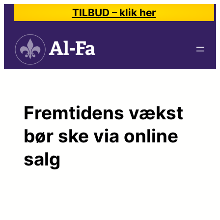
Spring
TILBUD – klik her
til
indhold
Fremtidens vækst
bør ske via online
salg