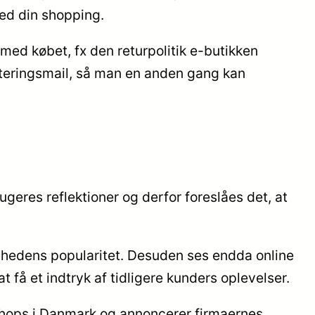
med din shopping.
med købet, fx den returpolitik e-butikken
teringsmail, så man en anden gang kan
geres reflektioner og derfor foreslåes det, at
mhedens popularitet. Desuden ses endda online
få et indtryk af tidligere kunders oplevelser.
 shops i Danmark og annoncerer firmaernes