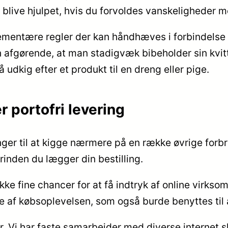
 blive hjulpet, hvis du forvoldes vanskeligheder 
lementære regler der kan håndhæves i forbindelse 
afgørende, at man stadigvæk bibeholder sin kvit
dkig efter et produkt til en dreng eller pige.
r portofri levering
er til at kigge nærmere på en række øvrige forbru
rinden du lægger din bestilling.
 fine chancer for at få indtryk af online virkso
af købsoplevelsen, som også burde benyttes til at 
er. Vi har faste samarbejder med diverse internet