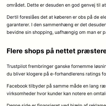
området. Dette er desuden en god genvej til at
Dertil foreslåes det at køberen er obs på de e
garanterer. I den sammenhæng er det desuden 
bevidne sin shopping, uafhængig om man er på u
Flere shops på nettet præstere
Trustpilot frembringer ganske fornemme løsning
du bliver klogere på e-forhandlerens ratings fo
Facebook tilbyder på samme måde en lang række
virksomheder hvor kunder kan notere en omtale 
Denne side er finansieret ved hjælp af reklam