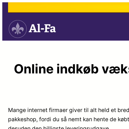
Spring
til
indhold
Online indkøb væk
Mange internet firmaer giver til alt held et b
pakkeshop, fordi du så nemt kan hente de købt
desuden den billigste leveringsudgave.