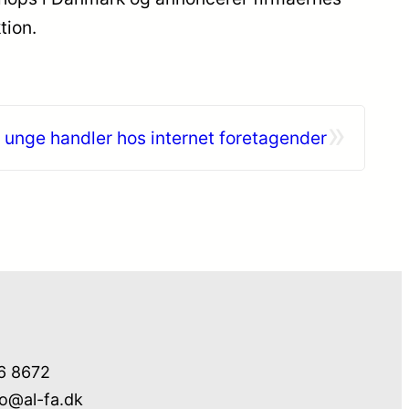
tion.
»
 unge handler hos internet foretagender
76 8672
fo@al-fa.dk