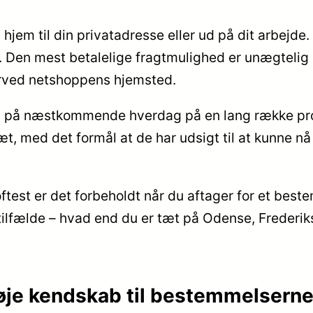
ng hjem til din privatadresse eller ud på dit arbej
 Den mest betalelige fragtmulighed er unægtelig 
ærved netshoppens hjemsted.
ng på næstkommende hverdag på en lang række pro
æt, med det formål at de har udsigt til at kunne nå
oftest er det forbeholdt når du aftager for et bes
 tilfælde – hvad end du er tæt på Odense, Frederiks
 nøje kendskab til bestemmelsern