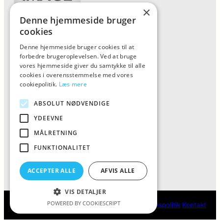
×
Denne hjemmeside bruger
cookies
Denne hjemmeside bruger cookies til at
Forside
forbedre brugeroplevelsen. Ved at bruge
Vis alle produkter
vores hjemmeside giver du samtykke til alle
cookies i overensstemmelse med vores
Kontakt
cookiepolitik.
Læs mere
Oversigt artikler
ABSOLUT NØDVENDIGE
YDEEVNE
ALFA
MÅLRETNING
FUNKTIONALITET
Tlf: 7876 8672
Mail:
info@al-fa.dk
ACCEPTER ALLE
AFVIS ALLE
VIS DETALJER
POWERED BY COOKIESCRIPT
ALFA
Cookie- og privatlivspolitik
Kontakt