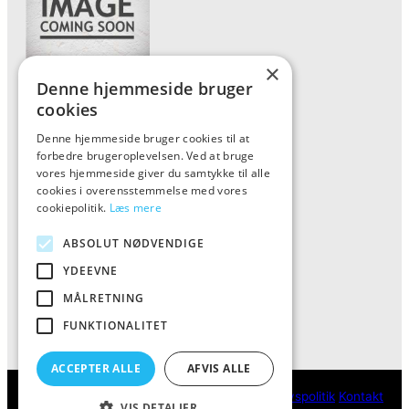
×
Denne hjemmeside bruger
Forside
cookies
Vis alle produkter
Denne hjemmeside bruger cookies til at
forbedre brugeroplevelsen. Ved at bruge
Kontakt
vores hjemmeside giver du samtykke til alle
Oversigt artikler
cookies i overensstemmelse med vores
cookiepolitik.
Læs mere
ABSOLUT NØDVENDIGE
ALFA
YDEEVNE
Tlf: 7876 8672
MÅLRETNING
Mail:
info@al-fa.dk
FUNKTIONALITET
ACCEPTER ALLE
AFVIS ALLE
ALFA
Cookie- og privatlivspolitik
Kontakt
VIS DETALJER