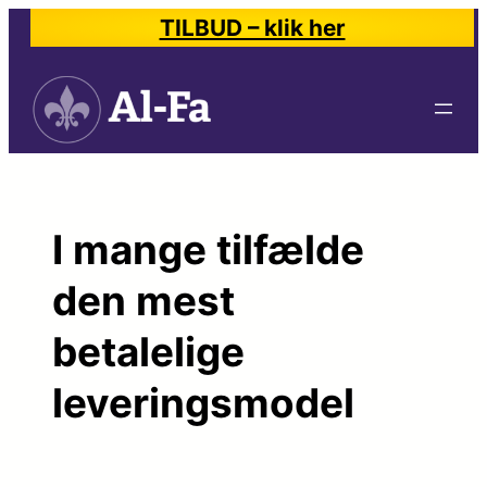
Spring
TILBUD – klik her
til
indhold
I mange tilfælde
den mest
betalelige
leveringsmodel