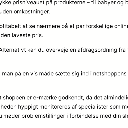
rykke prisniveauet på produkterne – til babyer og b
 uden omkostninger.
fitabelt at se nærmere på et par forskellige online
den laveste pris.
lternativt kan du overveje en afdragsordning fra f.e
.
e man på en vis måde sætte sig ind i netshoppens h
t shoppen er e-mærke godkendt, da det almindelig
somheden hyppigt monitoreres af specialister som m
du møder problemstillinger i forbindelse med din s