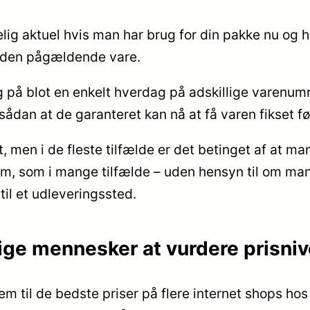
ig aktuel hvis man har brug for din pakke nu og he
r den pågældende vare.
 på blot en enkelt hverdag på adskillige varenumr
ådan at de garanteret kan nå at få varen fikset før
, men i de fleste tilfælde er det betinget af at ma
m, som i mange tilfælde – uden hensyn til om man 
til et udleveringssted.
elige mennesker at vurdere prisni
rem til de bedste priser på flere internet shops ho