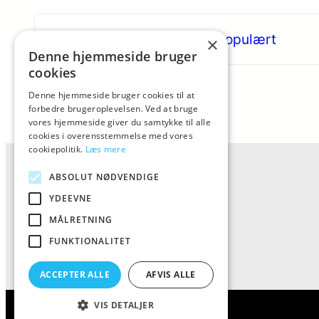
«
Netkøb bliver kun mere populært
×
Denne hjemmeside bruger
cookies
Denne hjemmeside bruger cookies til at
forbedre brugeroplevelsen. Ved at bruge
vores hjemmeside giver du samtykke til alle
cookies i overensstemmelse med vores
cookiepolitik.
Læs mere
ABSOLUT NØDVENDIGE
YDEEVNE
MÅLRETNING
FUNKTIONALITET
ACCEPTER ALLE
AFVIS ALLE
VIS DETALJER
ALFA