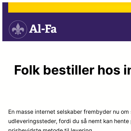
Spring
til
indhold
Folk bestiller hos
En masse internet selskaber frembyder nu om s
udleveringssteder, fordi du så nemt kan hente
prisbevidste metode til levering.