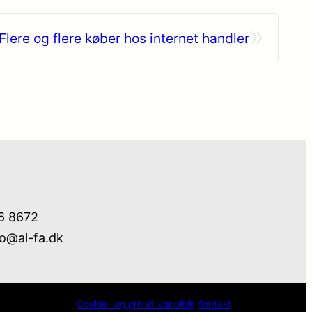
»
Flere og flere køber hos internet handler
76 8672
fo@al-fa.dk
Cookie- og privatlivspolitik
Kontakt