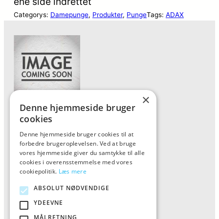
ene side indrettet
Categorys:
Damepunge
, 
Produkter
, 
Punge
Tags:
ADAX
×
Denne hjemmeside bruger
Forside
cookies
Vis alle produkter
Denne hjemmeside bruger cookies til at
forbedre brugeroplevelsen. Ved at bruge
Kontakt
vores hjemmeside giver du samtykke til alle
Oversigt artikler
cookies i overensstemmelse med vores
cookiepolitik.
Læs mere
ABSOLUT NØDVENDIGE
ALFA
YDEEVNE
Tlf: 7876 8672
MÅLRETNING