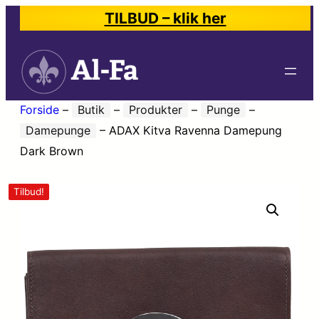
TILBUD – klik her
Forside
–
Butik
–
Produkter
–
Punge
–
Damepunge
–
ADAX Kitva Ravenna Damepung
Dark Brown
Tilbud!