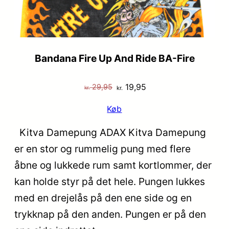
Bandana Fire Up And Ride BA-Fire
Den
Den
19,95
29,95
kr.
kr.
oprindelige
aktuelle
Køb
pris
pris
var:
er:
Kitva Damepung ADAX Kitva Damepung
kr. 29,95.
kr. 19,95.
er en stor og rummelig pung med flere
åbne og lukkede rum samt kortlommer, der
kan holde styr på det hele. Pungen lukkes
med en drejelås på den ene side og en
trykknap på den anden. Pungen er på den