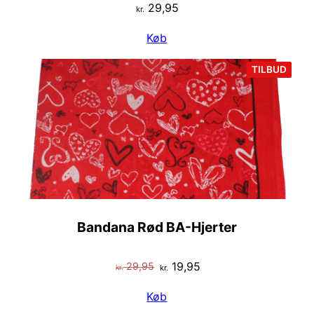
29,95
kr.
Køb
VARE
TILBUD
PÅ
TILB
Bandana Rød BA-Hjerter
Den
Den
19,95
29,95
kr.
kr.
oprindelige
aktuelle
Køb
pris
pris