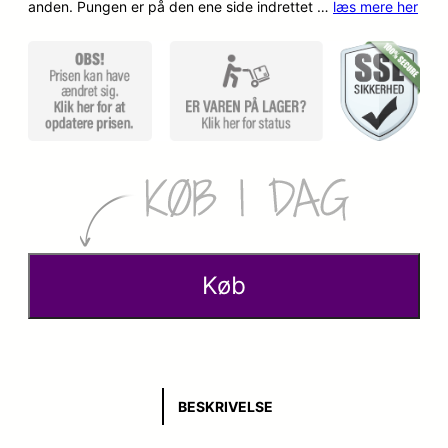
anden. Pungen er på den ene side indrettet …
læs mere her
p
k
r
t
i
u
n
e
d
l
e
l
l
e
Køb
i
p
g
r
e
i
BESKRIVELSE
p
s