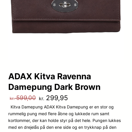
ADAX Kitva Ravenna
Damepung Dark Brown
D
D
299,95
599,00
kr.
kr.
Kitva Damepung ADAX Kitva Damepung er en stor og
e
e
rummelig pung med flere åbne og lukkede rum samt
n
n
kortlommer, der kan holde styr på det hele. Pungen lukkes
med en drejelås på den ene side og en trykknap på den
o
a