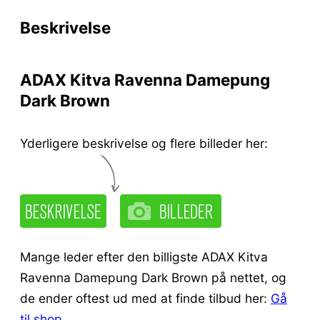
r
e
Beskrivelse
i
r
s
:
ADAX Kitva Ravenna Damepung
v
k
Dark Brown
a
r
r
.
Yderligere beskrivelse og flere billeder her:
:
k
2
r
9
.
9
Mange leder efter den billigste ADAX Kitva
,
Ravenna Damepung Dark Brown på nettet, og
de ender oftest ud med at finde tilbud her:
Gå
5
9
til shop
.