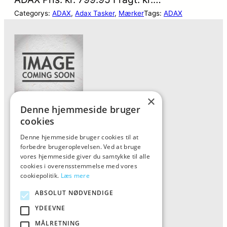
Categorys:
ADAX
, 
Adax Tasker
, 
Mærker
Tags:
ADAX
×
Denne hjemmeside bruger
Forside
cookies
Vis alle produkter
Denne hjemmeside bruger cookies til at
forbedre brugeroplevelsen. Ved at bruge
Kontakt
vores hjemmeside giver du samtykke til alle
Oversigt artikler
cookies i overensstemmelse med vores
cookiepolitik.
Læs mere
ABSOLUT NØDVENDIGE
ALFA
YDEEVNE
Tlf: 7876 8672
MÅLRETNING