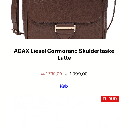
ADAX Liesel Cormorano Skuldertaske
Latte
Den
Den
1.099,00
1.799,00
kr.
kr.
oprindelige
aktuelle
Køb
pris
pris
var:
er:
VARE
TILBUD
PÅ
kr. 1.799,00.
kr. 1.099,00.
TILB