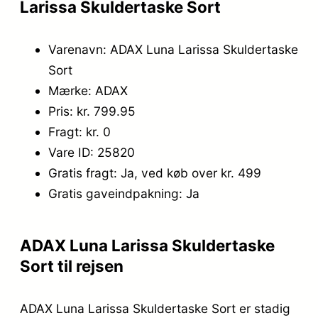
Larissa Skuldertaske Sort
.
5
5
.
Varenavn: ADAX Luna Larissa Skuldertaske
9
Sort
9
Mærke: ADAX
Pris: kr. 799.95
,
Fragt: kr. 0
0
Vare ID: 25820
0
Gratis fragt: Ja, ved køb over kr. 499
Gratis gaveindpakning: Ja
.
ADAX Luna Larissa Skuldertaske
Sort til rejsen
ADAX Luna Larissa Skuldertaske Sort er stadig