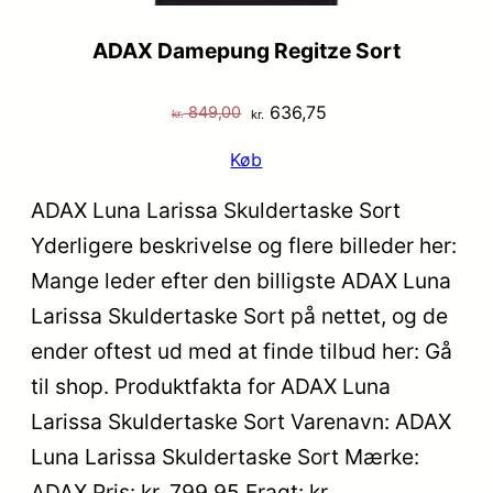
ADAX Damepung Regitze Sort
Den
Den
636,75
849,00
kr.
kr.
oprindelige
aktuelle
Køb
pris
pris
var:
er:
ADAX Luna Larissa Skuldertaske Sort
kr. 849,00.
kr. 636,75.
Yderligere beskrivelse og flere billeder her:
Mange leder efter den billigste ADAX Luna
Larissa Skuldertaske Sort på nettet, og de
ender oftest ud med at finde tilbud her: Gå
til shop. Produktfakta for ADAX Luna
Larissa Skuldertaske Sort Varenavn: ADAX
Luna Larissa Skuldertaske Sort Mærke:
ADAX Pris: kr. 799.95 Fragt: kr.…