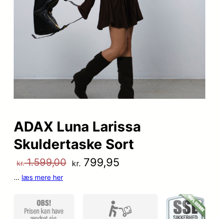
ADAX Luna Larissa
Skuldertaske Sort
D
D
799,95
1.599,00
kr.
kr.
…
læs mere her
e
e
n
n
o
a