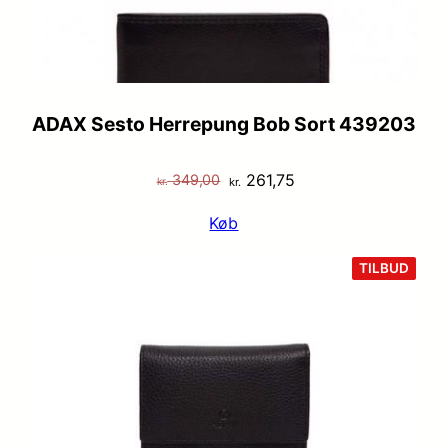
ADAX Sesto Herrepung Bob Sort 439203
Den
Den
261,75
349,00
kr.
kr.
oprindelige
aktuelle
Køb
pris
pris
var:
er:
VARE
TILBUD
PÅ
kr. 349,00.
kr. 261,75.
TILB