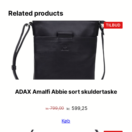
Related products
VARE
TILBUD
PÅ
TILB
ADAX Amalfi Abbie sort skuldertaske
Den
Den
599,25
799,00
kr.
kr.
oprindelige
aktuelle
Køb
pris
pris
var:
er: