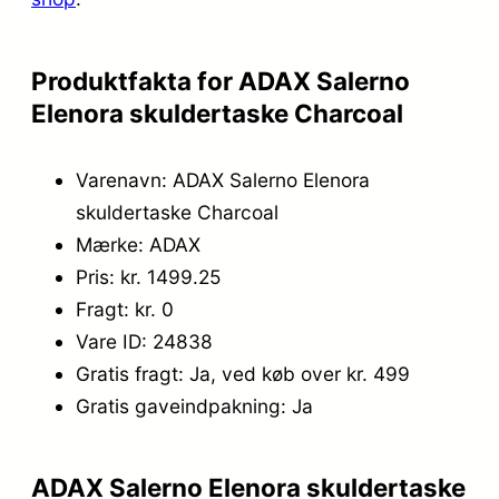
.
,
9
2
Produktfakta for ADAX Salerno
9
5
Elenora skuldertaske Charcoal
9
.
Varenavn: ADAX Salerno Elenora
,
skuldertaske Charcoal
0
Mærke: ADAX
0
Pris: kr. 1499.25
.
Fragt: kr. 0
Vare ID: 24838
Gratis fragt: Ja, ved køb over kr. 499
Gratis gaveindpakning: Ja
ADAX Salerno Elenora skuldertaske