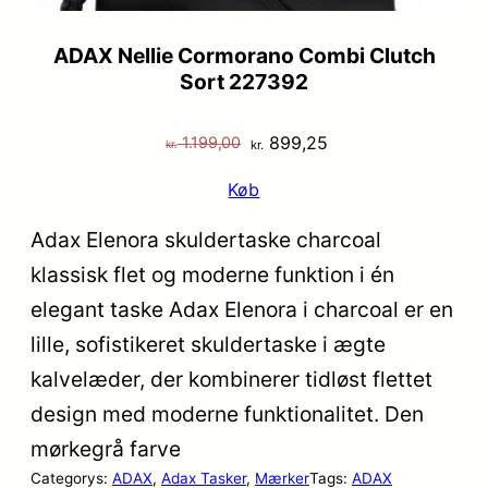
ADAX Nellie Cormorano Combi Clutch
Sort 227392
Den
Den
899,25
1.199,00
kr.
kr.
oprindelige
aktuelle
Køb
pris
pris
var:
er:
Adax Elenora skuldertaske charcoal
kr. 1.199,00.
kr. 899,25.
klassisk flet og moderne funktion i én
elegant taske Adax Elenora i charcoal er en
lille, sofistikeret skuldertaske i ægte
kalvelæder, der kombinerer tidløst flettet
design med moderne funktionalitet. Den
mørkegrå farve
Categorys:
ADAX
, 
Adax Tasker
, 
Mærker
Tags:
ADAX