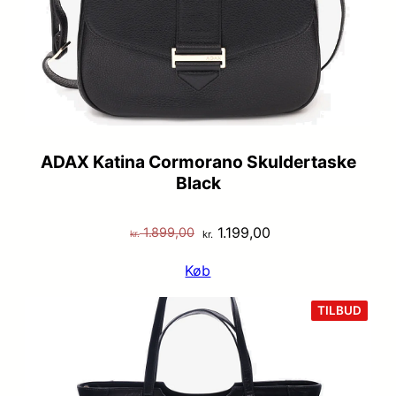
ADAX Katina Cormorano Skuldertaske
Black
Den
Den
1.199,00
1.899,00
kr.
kr.
oprindelige
aktuelle
Køb
pris
pris
var:
er:
VARE
TILBUD
PÅ
kr. 1.899,00.
kr. 1.199,00.
TILB