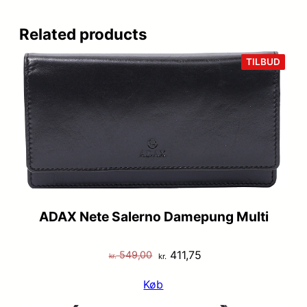
Related products
VARE
TILBUD
PÅ
TILB
ADAX Nete Salerno Damepung Multi
Den
Den
411,75
549,00
kr.
kr.
oprindelige
aktuelle
Køb
pris
pris