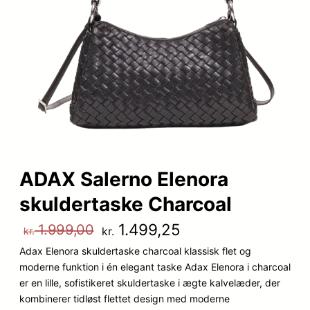
ADAX Salerno Elenora
skuldertaske Charcoal
D
D
1.499,25
1.999,00
kr.
kr.
Adax Elenora skuldertaske charcoal klassisk flet og
e
e
moderne funktion i én elegant taske Adax Elenora i charcoal
n
n
er en lille, sofistikeret skuldertaske i ægte kalvelæder, der
kombinerer tidløst flettet design med moderne
o
a