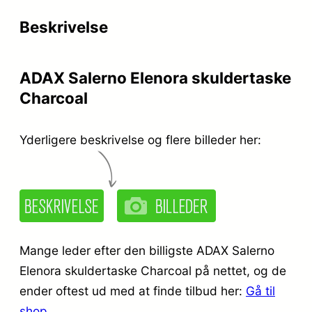
r
e
Beskrivelse
i
r
s
:
ADAX Salerno Elenora skuldertaske
v
k
Charcoal
a
r
r
.
Yderligere beskrivelse og flere billeder her:
:
k
1
r
.
.
4
Mange leder efter den billigste ADAX Salerno
9
Elenora skuldertaske Charcoal på nettet, og de
ender oftest ud med at finde tilbud her:
Gå til
1
9
shop
.