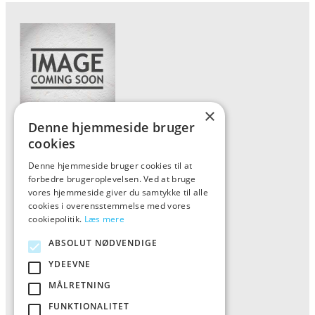
×
Denne hjemmeside bruger
Forside
cookies
Vis alle produkter
Denne hjemmeside bruger cookies til at
forbedre brugeroplevelsen. Ved at bruge
Kontakt
vores hjemmeside giver du samtykke til alle
Oversigt artikler
cookies i overensstemmelse med vores
cookiepolitik.
Læs mere
ABSOLUT NØDVENDIGE
ALFA
YDEEVNE
Tlf: 7876 8672
MÅLRETNING
Mail:
info@al-fa.dk
FUNKTIONALITET