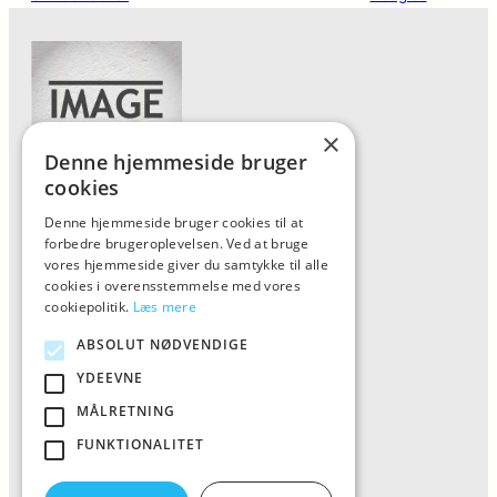
×
Denne hjemmeside bruger
cookies
Denne hjemmeside bruger cookies til at
Forside
forbedre brugeroplevelsen. Ved at bruge
Vis alle produkter
vores hjemmeside giver du samtykke til alle
cookies i overensstemmelse med vores
Kontakt
cookiepolitik.
Læs mere
Oversigt artikler
ABSOLUT NØDVENDIGE
YDEEVNE
ALFA
MÅLRETNING
FUNKTIONALITET
Tlf: 7876 8672
Mail:
info@al-fa.dk