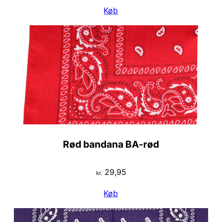
oprindelige
aktuelle
Køb
pris
pris
var:
er:
kr. 29,95.
kr. 19,95.
Rød bandana BA-rød
29,95
kr.
Køb