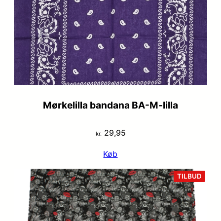
Mørkelilla bandana BA-M-lilla
29,95
kr.
Køb
VARE
TILBUD
PÅ
TILB