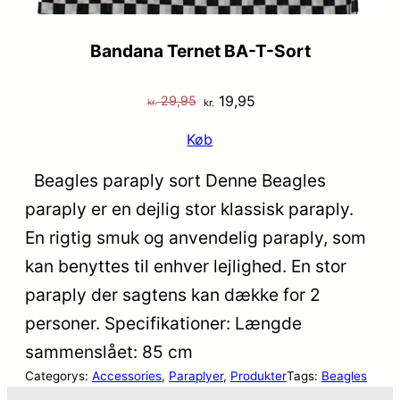
Bandana Ternet BA-T-Sort
Den
Den
19,95
29,95
kr.
kr.
oprindelige
aktuelle
Køb
pris
pris
var:
er:
Beagles paraply sort Denne Beagles
kr. 29,95.
kr. 19,95.
paraply er en dejlig stor klassisk paraply.
En rigtig smuk og anvendelig paraply, som
kan benyttes til enhver lejlighed. En stor
paraply der sagtens kan dække for 2
personer. Specifikationer: Længde
sammenslået: 85 cm
Categorys:
Accessories
, 
Paraplyer
, 
Produkter
Tags:
Beagles