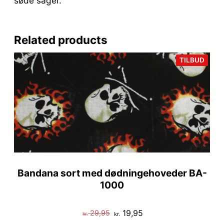
søde sager.
Related products
VARE
TILBUD
PÅ
TILB
Bandana sort med dødningehoveder BA-
1000
Den
Den
19,95
29,95
kr.
kr.