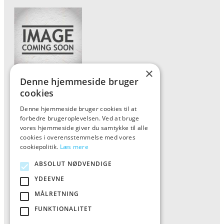
×
Denne hjemmeside bruger
Forside
cookies
Vis alle produkter
Denne hjemmeside bruger cookies til at
forbedre brugeroplevelsen. Ved at bruge
Kontakt
vores hjemmeside giver du samtykke til alle
Oversigt artikler
cookies i overensstemmelse med vores
cookiepolitik.
Læs mere
ABSOLUT NØDVENDIGE
ALFA
YDEEVNE
Tlf: 7876 8672
MÅLRETNING
Mail:
info@al-fa.dk
FUNKTIONALITET