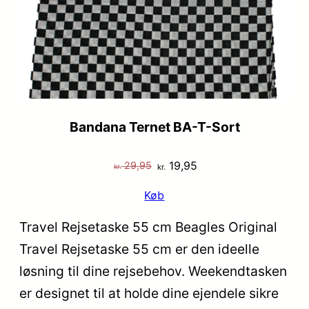
Bandana Ternet BA-T-Sort
Den
Den
19,95
29,95
kr.
kr.
oprindelige
aktuelle
Køb
pris
pris
var:
er:
Travel Rejsetaske 55 cm Beagles Original
kr. 29,95.
kr. 19,95.
Travel Rejsetaske 55 cm er den ideelle
løsning til dine rejsebehov. Weekendtasken
er designet til at holde dine ejendele sikre