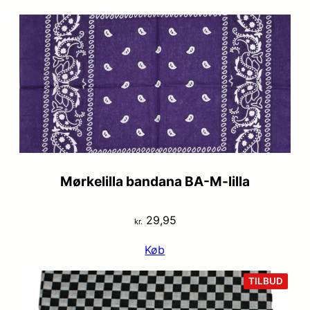
Mørkelilla bandana BA-M-lilla
29,95
kr.
Køb
VARE
TILBUD
PÅ
TILB