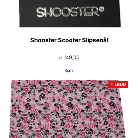
Shooster Scooter Slipsenål
149,00
kr.
Køb
VARE
TILBUD
PÅ
TILB