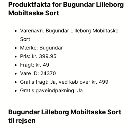
9
5
Produktfakta for Bugundar Lilleborg
Mobiltaske Sort
9
.
,
Varenavn: Bugundar Lilleborg Mobiltaske
9
Sort
Mærke: Bugundar
5
Pris: kr. 399.95
.
Fragt: kr. 49
Vare ID: 24370
Gratis fragt: Ja, ved køb over kr. 499
Gratis gaveindpakning: Ja
Bugundar Lilleborg Mobiltaske Sort
til rejsen