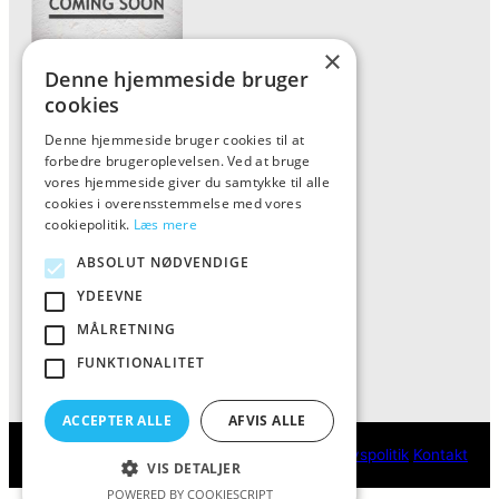
×
Denne hjemmeside bruger
Forside
cookies
Vis alle produkter
Denne hjemmeside bruger cookies til at
forbedre brugeroplevelsen. Ved at bruge
Kontakt
vores hjemmeside giver du samtykke til alle
Oversigt artikler
cookies i overensstemmelse med vores
cookiepolitik.
Læs mere
ABSOLUT NØDVENDIGE
ALFA
YDEEVNE
Tlf: 7876 8672
MÅLRETNING
Mail:
info@al-fa.dk
FUNKTIONALITET
ACCEPTER ALLE
AFVIS ALLE
ALFA
Cookie- og privatlivspolitik
Kontakt
VIS DETALJER
POWERED BY COOKIESCRIPT