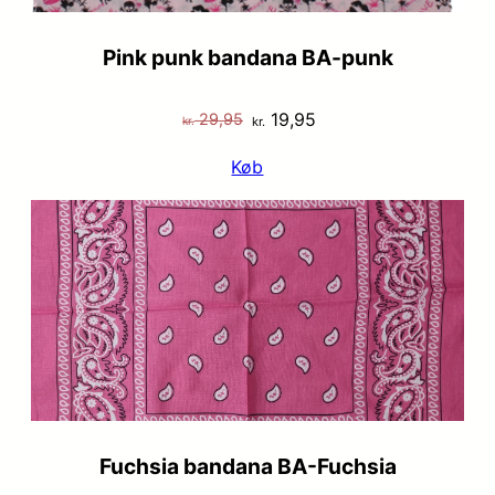
Pink punk bandana BA-punk
Den
Den
19,95
29,95
kr.
kr.
oprindelige
aktuelle
Køb
pris
pris
var:
er:
kr. 29,95.
kr. 19,95.
Fuchsia bandana BA-Fuchsia