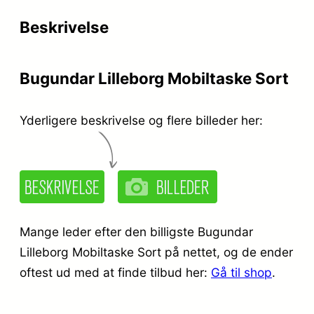
r
e
Beskrivelse
i
r
s
:
Bugundar Lilleborg Mobiltaske Sort
v
k
a
r
Yderligere beskrivelse og flere billeder her:
r
.
:
k
3
r
9
Mange leder efter den billigste Bugundar
.
9
Lilleborg Mobiltaske Sort på nettet, og de ender
,
oftest ud med at finde tilbud her:
Gå til shop
.
5
9