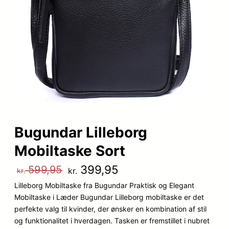
Bugundar Lilleborg
Mobiltaske Sort
D
D
399,95
599,95
kr.
kr.
Lilleborg Mobiltaske fra Bugundar Praktisk og Elegant
e
e
Mobiltaske i Læder Bugundar Lilleborg mobiltaske er det
n
n
perfekte valg til kvinder, der ønsker en kombination af stil
og funktionalitet i hverdagen. Tasken er fremstillet i nubret
o
a