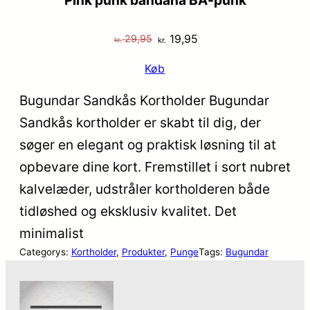
Den
Den
19,95
29,95
kr.
kr.
oprindelige
aktuelle
Køb
pris
pris
var:
er:
Bugundar Sandkås Kortholder Bugundar
kr. 29,95.
kr. 19,95.
Sandkås kortholder er skabt til dig, der
søger en elegant og praktisk løsning til at
opbevare dine kort. Fremstillet i sort nubret
kalvelæder, udstråler kortholderen både
tidløshed og eksklusiv kvalitet. Det
minimalist
Categorys:
Kortholder
, 
Produkter
, 
Punge
Tags:
Bugundar