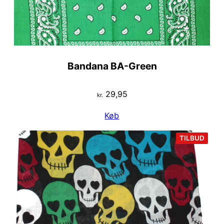
Bandana BA-Green
29,95
kr.
Køb
VARE
TILBUD
PÅ
TILB