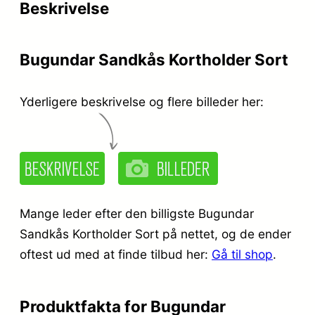
Beskrivelse
i
r
s
:
Bugundar Sandkås Kortholder Sort
v
k
a
r
Yderligere beskrivelse og flere billeder her:
r
.
:
k
1
r
4
Mange leder efter den billigste Bugundar
.
9
Sandkås Kortholder Sort på nettet, og de ender
,
oftest ud med at finde tilbud her:
Gå til shop
.
1
9
9
5
Produktfakta for Bugundar