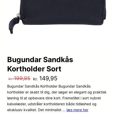
Bugundar Sandkås
Kortholder Sort
D
D
149,95
199,95
kr.
kr.
Bugundar Sandkås Kortholder Bugundar Sandkås
e
e
kortholder er skabt til dig, der søger en elegant og praktisk
n
n
løsning til at opbevare dine kort. Fremstillet i sort nubret
kalvelæder, udstråler kortholderen både tidløshed og
o
a
eksklusiv kvalitet. Det minimalist …
læs mere her