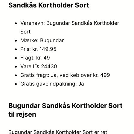
Sandkås Kortholder Sort
9
.
,
Varenavn: Bugundar Sandkås Kortholder
9
Sort
Mærke: Bugundar
5
Pris: kr. 149.95
.
Fragt: kr. 49
Vare ID: 24430
Gratis fragt: Ja, ved køb over kr. 499
Gratis gaveindpakning: Ja
Bugundar Sandkås Kortholder Sort
til rejsen
Bugundar Sandkås Kortholder Sort er ret