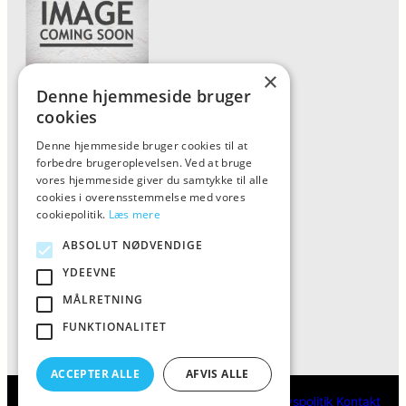
×
Denne hjemmeside bruger
Forside
cookies
Vis alle produkter
Denne hjemmeside bruger cookies til at
forbedre brugeroplevelsen. Ved at bruge
Kontakt
vores hjemmeside giver du samtykke til alle
Oversigt artikler
cookies i overensstemmelse med vores
cookiepolitik.
Læs mere
ABSOLUT NØDVENDIGE
ALFA
YDEEVNE
Tlf: 7876 8672
MÅLRETNING
Mail:
info@al-fa.dk
FUNKTIONALITET
ACCEPTER ALLE
AFVIS ALLE
ALFA
Cookie- og privatlivspolitik
Kontakt