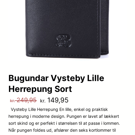
Bugundar Vysteby Lille
Herrepung Sort
D
D
149,95
249,95
kr.
kr.
Vysteby Lille Herrepung En lille, enkel og praktisk
e
e
herrepung i moderne design. Pungen er lavet af lækkert
n
n
sort skind og er perfekt i størrelsen til at passe i lommen.
Når pungen foldes ud, afslører den seks kortlommer til
o
a