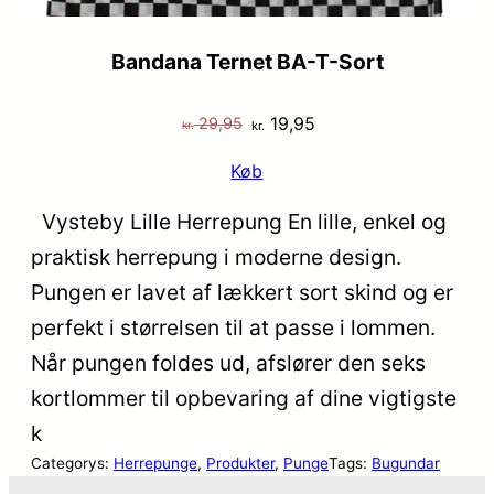
Bandana Ternet BA-T-Sort
Den
Den
19,95
29,95
kr.
kr.
oprindelige
aktuelle
Køb
pris
pris
var:
er:
Vysteby Lille Herrepung En lille, enkel og
kr. 29,95.
kr. 19,95.
praktisk herrepung i moderne design.
Pungen er lavet af lækkert sort skind og er
perfekt i størrelsen til at passe i lommen.
Når pungen foldes ud, afslører den seks
kortlommer til opbevaring af dine vigtigste
k
Categorys:
Herrepunge
, 
Produkter
, 
Punge
Tags:
Bugundar