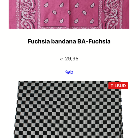
Fuchsia bandana BA-Fuchsia
29,95
kr.
Køb
VARE
TILBUD
PÅ
TILB