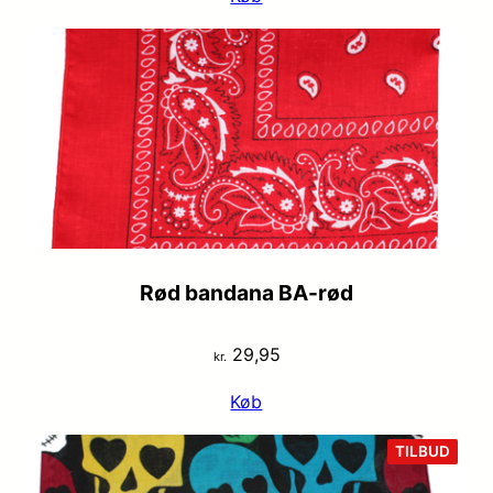
Rød bandana BA-rød
29,95
kr.
Køb
VARE
TILBUD
PÅ
TILB