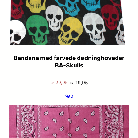
Bandana med farvede dødninghoveder
BA-Skulls
Den
Den
19,95
29,95
kr.
kr.
oprindelige
aktuelle
Køb
pris
pris
var:
er:
kr. 29,95.
kr. 19,95.