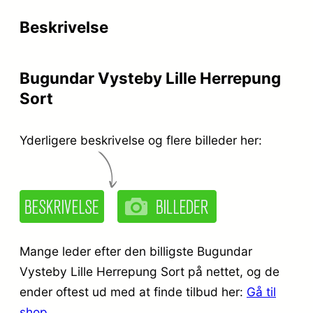
r
e
Beskrivelse
i
r
s
:
Bugundar Vysteby Lille Herrepung
v
k
Sort
a
r
r
.
Yderligere beskrivelse og flere billeder her:
:
k
1
r
4
.
9
Mange leder efter den billigste Bugundar
,
Vysteby Lille Herrepung Sort på nettet, og de
ender oftest ud med at finde tilbud her:
Gå til
2
9
shop
.