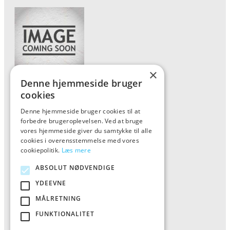
×
Denne hjemmeside bruger
Forside
cookies
Vis alle produkter
Denne hjemmeside bruger cookies til at
forbedre brugeroplevelsen. Ved at bruge
Kontakt
vores hjemmeside giver du samtykke til alle
Oversigt artikler
cookies i overensstemmelse med vores
cookiepolitik.
Læs mere
ABSOLUT NØDVENDIGE
ALFA
YDEEVNE
Tlf: 7876 8672
MÅLRETNING
Mail:
info@al-fa.dk
FUNKTIONALITET