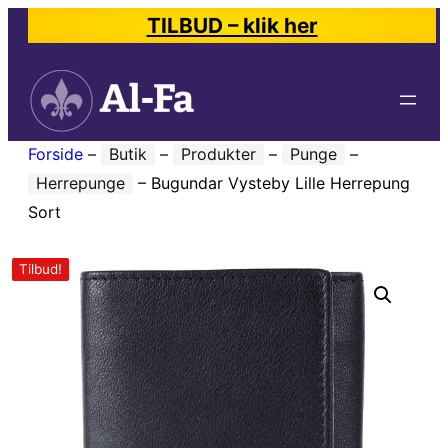
TILBUD – klik her
Forside
–
Butik
–
Produkter
–
Punge
–
Herrepunge
–
Bugundar Vysteby Lille Herrepung
Sort
Tilbud!