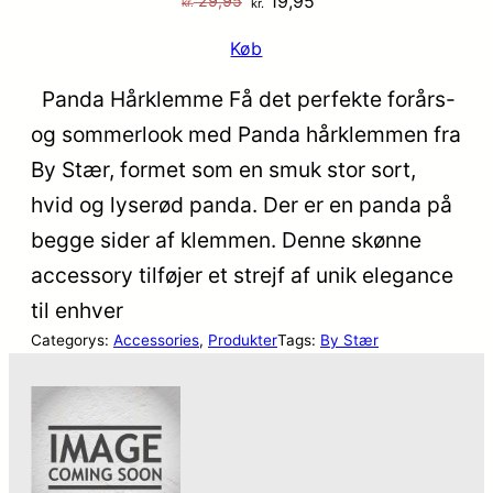
19,95
29,95
kr.
kr.
oprindelige
aktuelle
Køb
pris
pris
var:
er:
Panda Hårklemme Få det perfekte forårs-
kr. 29,95.
kr. 19,95.
og sommerlook med Panda hårklemmen fra
By Stær, formet som en smuk stor sort,
hvid og lyserød panda. Der er en panda på
begge sider af klemmen. Denne skønne
accessory tilføjer et strejf af unik elegance
til enhver
Categorys:
Accessories
, 
Produkter
Tags:
By Stær