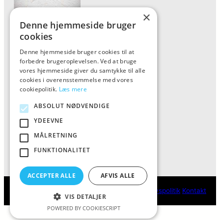
×
Denne hjemmeside bruger
Forside
cookies
Vis alle produkter
Denne hjemmeside bruger cookies til at
forbedre brugeroplevelsen. Ved at bruge
Kontakt
vores hjemmeside giver du samtykke til alle
Oversigt artikler
cookies i overensstemmelse med vores
cookiepolitik.
Læs mere
ABSOLUT NØDVENDIGE
ALFA
YDEEVNE
Tlf: 7876 8672
MÅLRETNING
Mail:
info@al-fa.dk
FUNKTIONALITET
ACCEPTER ALLE
AFVIS ALLE
ALFA
Cookie- og privatlivspolitik
Kontakt
VIS DETALJER
POWERED BY COOKIESCRIPT