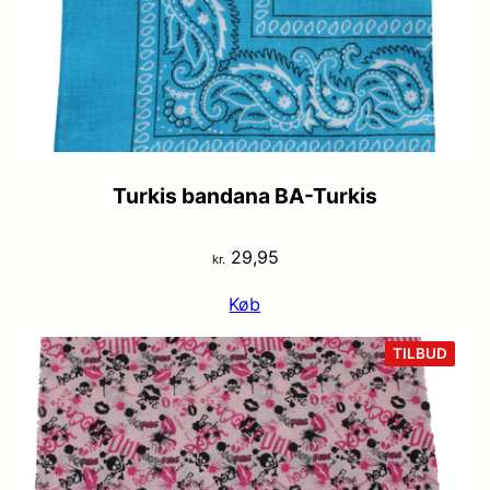
Turkis bandana BA-Turkis
29,95
kr.
Køb
VARE
TILBUD
PÅ
TILB