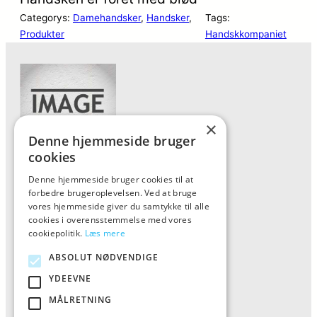
Categorys:
Damehandsker
, 
Handsker
, 
Tags:
Produkter
Handskkompaniet
×
Denne hjemmeside bruger
cookies
Denne hjemmeside bruger cookies til at
Forside
forbedre brugeroplevelsen. Ved at bruge
Vis alle produkter
vores hjemmeside giver du samtykke til alle
cookies i overensstemmelse med vores
Kontakt
cookiepolitik.
Læs mere
Oversigt artikler
ABSOLUT NØDVENDIGE
YDEEVNE
ALFA
MÅLRETNING