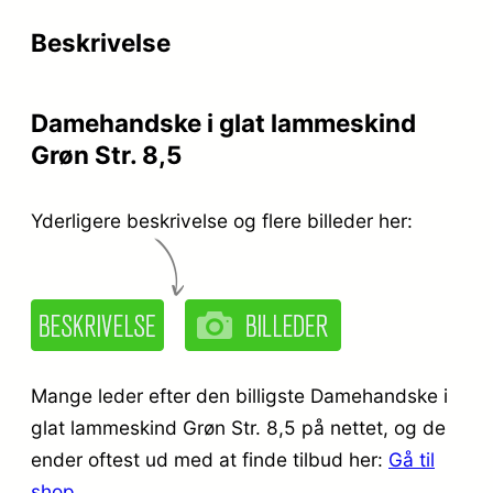
r
e
Beskrivelse
i
r
s
:
Damehandske i glat lammeskind
v
k
Grøn Str. 8,5
a
r
r
.
Yderligere beskrivelse og flere billeder her:
:
k
2
r
9
.
9
Mange leder efter den billigste Damehandske i
,
glat lammeskind Grøn Str. 8,5 på nettet, og de
ender oftest ud med at finde tilbud her:
Gå til
3
9
shop
.