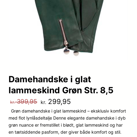
Damehandske i glat
lammeskind Grøn Str. 8,5
D
D
299,95
399,95
kr.
kr.
Grøn damehandske i glat lammeskind – eksklusiv komfort
e
e
med flot lynlåsdeltalje Denne elegante damehandske i dyb
n
n
grøn nuance er fremstillet i blødt, glat lammeskind og har
en tætsiddende pasform, der giver både komfort og stil.
o
a