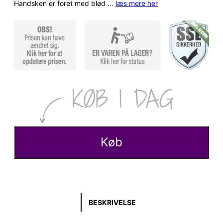
Handsken er foret med blød …
læs mere her
p
k
r
t
i
u
n
e
d
l
e
l
l
e
Køb
i
p
g
r
e
i
BESKRIVELSE
p
s