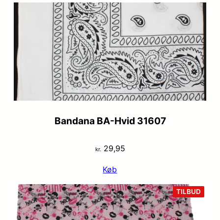
Bandana BA-Hvid 31607
29,95
kr.
Køb
VARE
TILBUD
PÅ
TILB