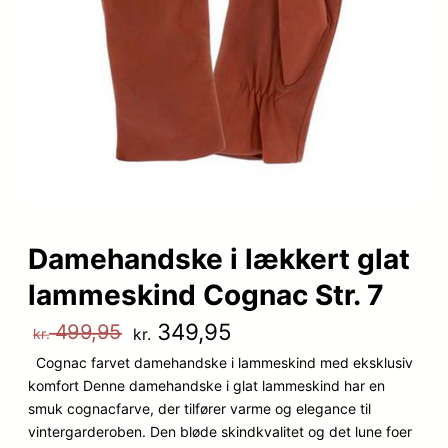
Damehandske i lækkert glat
lammeskind Cognac Str. 7
D
D
349,95
499,95
kr.
kr.
Cognac farvet damehandske i lammeskind med eksklusiv
e
e
komfort Denne damehandske i glat lammeskind har en
n
n
smuk cognacfarve, der tilfører varme og elegance til
vintergarderoben. Den bløde skindkvalitet og det lune foer
o
a