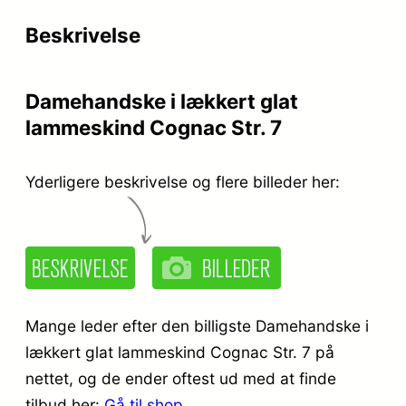
r
e
Beskrivelse
i
r
s
:
Damehandske i lækkert glat
v
k
lammeskind Cognac Str. 7
a
r
r
.
Yderligere beskrivelse og flere billeder her:
:
k
3
r
4
.
9
Mange leder efter den billigste Damehandske i
,
lækkert glat lammeskind Cognac Str. 7 på
nettet, og de ender oftest ud med at finde
4
9
tilbud her:
Gå til shop
.