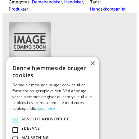
Categorys:
Damehandsker
, 
Handsker
, 
Tags:
Produkter
Handskkompaniet
×
Denne hjemmeside bruger
Forside
cookies
Vis alle produkter
Denne hjemmeside bruger cookies til at
forbedre brugeroplevelsen. Ved at bruge
Kontakt
vores hjemmeside giver du samtykke til alle
Oversigt artikler
cookies i overensstemmelse med vores
cookiepolitik.
Læs mere
ABSOLUT NØDVENDIGE
ALFA
YDEEVNE
Tlf: 7876 8672
MÅLRETNING