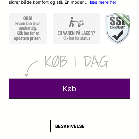
sikrer både komfort og stil. En moder …
læs mere her
p
k
r
t
i
u
n
e
d
l
e
l
l
e
Køb
i
p
g
r
e
i
BESKRIVELSE
p
s