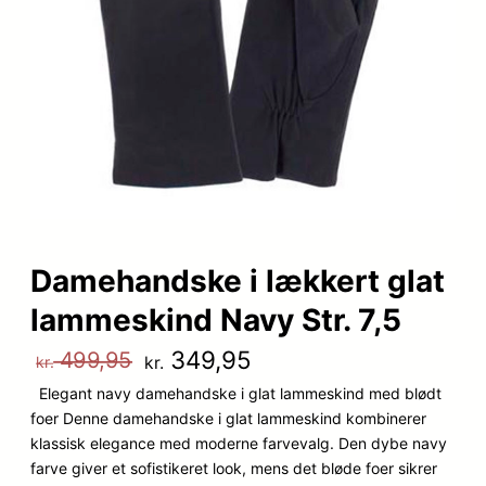
Damehandske i lækkert glat
lammeskind Navy Str. 7,5
D
D
349,95
499,95
kr.
kr.
Elegant navy damehandske i glat lammeskind med blødt
e
e
foer Denne damehandske i glat lammeskind kombinerer
n
n
klassisk elegance med moderne farvevalg. Den dybe navy
farve giver et sofistikeret look, mens det bløde foer sikrer
o
a