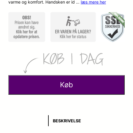
varme og komfort. Handsken er id …
læs mere her
p
k
r
t
i
u
n
e
d
l
e
l
l
e
Køb
i
p
g
r
e
i
BESKRIVELSE
p
s