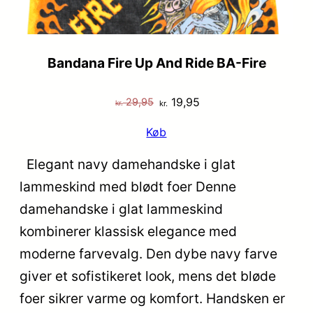
Bandana Fire Up And Ride BA-Fire
Den
Den
19,95
29,95
kr.
kr.
oprindelige
aktuelle
Køb
pris
pris
var:
er:
Elegant navy damehandske i glat
kr. 29,95.
kr. 19,95.
lammeskind med blødt foer Denne
damehandske i glat lammeskind
kombinerer klassisk elegance med
moderne farvevalg. Den dybe navy farve
giver et sofistikeret look, mens det bløde
foer sikrer varme og komfort. Handsken er