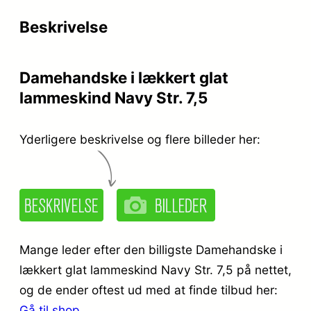
r
e
Beskrivelse
i
r
s
:
Damehandske i lækkert glat
v
k
lammeskind Navy Str. 7,5
a
r
r
.
Yderligere beskrivelse og flere billeder her:
:
k
3
r
4
.
9
Mange leder efter den billigste Damehandske i
,
lækkert glat lammeskind Navy Str. 7,5 på nettet,
og de ender oftest ud med at finde tilbud her:
4
9
Gå til shop
.