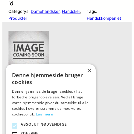
id
Categorys:
Damehandsker
, 
Handsker
, 
Tags:
Produkter
Handskkompaniet
×
Denne hjemmeside bruger
Forside
cookies
Vis alle produkter
Denne hjemmeside bruger cookies til at
forbedre brugeroplevelsen. Ved at bruge
Kontakt
vores hjemmeside giver du samtykke til alle
Oversigt artikler
cookies i overensstemmelse med vores
cookiepolitik.
Læs mere
ABSOLUT NØDVENDIGE
ALFA
YDEEVNE