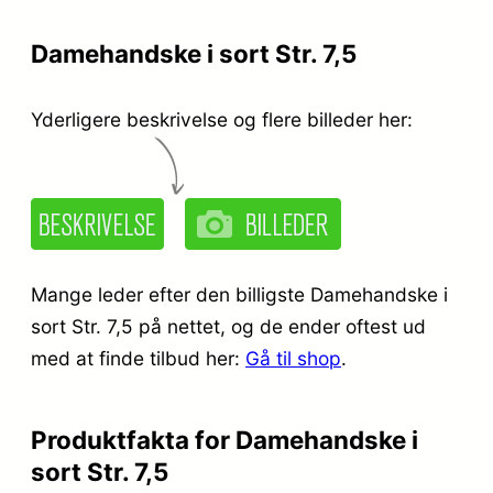
s
:
Damehandske i sort Str. 7,5
v
k
a
r
Yderligere beskrivelse og flere billeder her:
r
.
:
k
2
r
4
Mange leder efter den billigste Damehandske i
.
9
sort Str. 7,5 på nettet, og de ender oftest ud
,
med at finde tilbud her:
Gå til shop
.
3
9
9
5
Produktfakta for Damehandske i
sort Str. 7,5
9
.