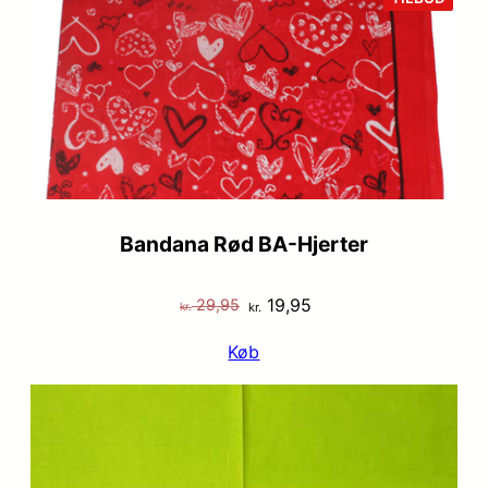
PÅ
TILB
Bandana Rød BA-Hjerter
Den
Den
19,95
29,95
kr.
kr.
oprindelige
aktuelle
Køb
pris
pris
var:
er:
kr. 29,95.
kr. 19,95.