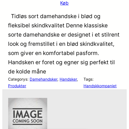
Køb
pris
pris
var:
er:
Tidløs sort damehandske i blød og
kr. 29,95.
kr. 19,95.
fleksibel skindkvalitet Denne klassiske
sorte damehandske er designet i et stilrent
look og fremstillet i en blød skindkvalitet,
som giver en komfortabel pasform.
Handsken er foret og egner sig perfekt til
de kolde måne
Categorys:
Damehandsker
, 
Handsker
, 
Tags:
Produkter
Handskkompaniet