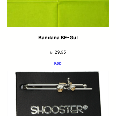
Bandana BE-Gul
29,95
kr.
Køb