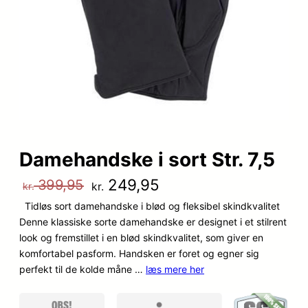
Damehandske i sort Str. 7,5
D
D
249,95
399,95
kr.
kr.
Tidløs sort damehandske i blød og fleksibel skindkvalitet
e
e
Denne klassiske sorte damehandske er designet i et stilrent
n
n
look og fremstillet i en blød skindkvalitet, som giver en
komfortabel pasform. Handsken er foret og egner sig
o
a
perfekt til de kolde måne …
læs mere her
p
k