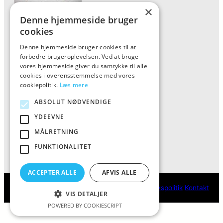
×
Denne hjemmeside bruger
Forside
cookies
Vis alle produkter
Denne hjemmeside bruger cookies til at
forbedre brugeroplevelsen. Ved at bruge
Kontakt
vores hjemmeside giver du samtykke til alle
Oversigt artikler
cookies i overensstemmelse med vores
cookiepolitik.
Læs mere
ABSOLUT NØDVENDIGE
ALFA
YDEEVNE
Tlf: 7876 8672
MÅLRETNING
Mail:
info@al-fa.dk
FUNKTIONALITET
ACCEPTER ALLE
AFVIS ALLE
ALFA
Cookie- og privatlivspolitik
Kontakt
VIS DETALJER
POWERED BY COOKIESCRIPT