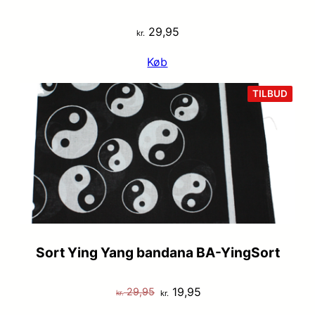
29,95
kr.
Køb
VARE
TILBUD
PÅ
TILB
Sort Ying Yang bandana BA-YingSort
Den
Den
19,95
29,95
kr.
kr.
oprindelige
aktuelle