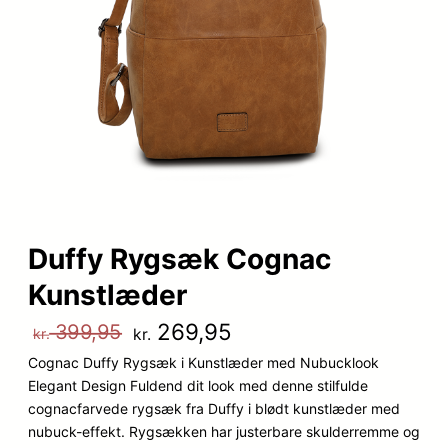
Duffy Rygsæk Cognac
Kunstlæder
D
D
269,95
399,95
kr.
kr.
Cognac Duffy Rygsæk i Kunstlæder med Nubucklook
e
e
Elegant Design Fuldend dit look med denne stilfulde
n
n
cognacfarvede rygsæk fra Duffy i blødt kunstlæder med
nubuck-effekt. Rygsækken har justerbare skulderremme og
o
a