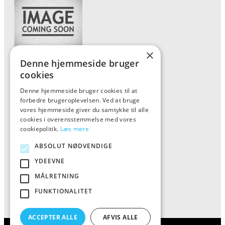
×
Denne hjemmeside bruger
Forside
cookies
Vis alle produkter
Denne hjemmeside bruger cookies til at
forbedre brugeroplevelsen. Ved at bruge
Kontakt
vores hjemmeside giver du samtykke til alle
Oversigt artikler
cookies i overensstemmelse med vores
cookiepolitik.
Læs mere
ABSOLUT NØDVENDIGE
ALFA
YDEEVNE
Tlf: 7876 8672
MÅLRETNING
Mail:
info@al-fa.dk
FUNKTIONALITET
ACCEPTER ALLE
AFVIS ALLE