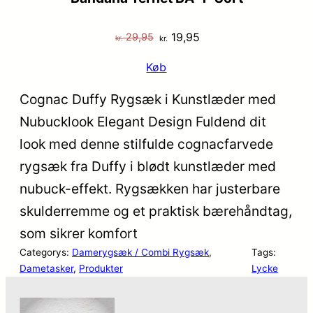
Den
Den
19,95
29,95
kr.
kr.
oprindelige
aktuelle
Køb
pris
pris
var:
er:
Cognac Duffy Rygsæk i Kunstlæder med
kr. 29,95.
kr. 19,95.
Nubucklook Elegant Design Fuldend dit
look med denne stilfulde cognacfarvede
rygsæk fra Duffy i blødt kunstlæder med
nubuck-effekt. Rygsækken har justerbare
skulderremme og et praktisk bærehåndtag,
som sikrer komfort
Categorys:
Damerygsæk / Combi Rygsæk
, 
Tags:
Dametasker
, 
Produkter
Lycke