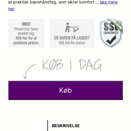
et praktisk bærehåndtag, som sikrer komfort …
læs mere
her
p
k
r
t
i
u
n
e
d
l
e
l
l
e
i
p
Køb
g
r
e
i
p
s
BESKRIVELSE