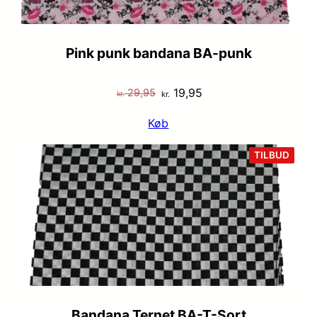
Pink punk bandana BA-punk
Den
Den
19,95
29,95
kr.
kr.
oprindelige
aktuelle
Køb
pris
pris
var:
er:
VARE
TILBUD
PÅ
kr. 29,95.
kr. 19,95.
TILB
Bandana Ternet BA-T-Sort