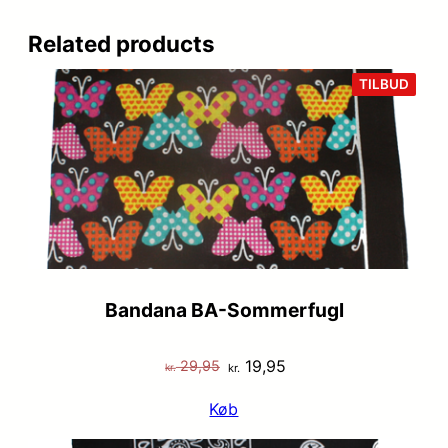
Related products
VARE
TILBUD
PÅ
TILB
Bandana BA-Sommerfugl
Den
Den
19,95
29,95
kr.
kr.
oprindelige
aktuelle
Køb
pris
pris
var:
er: