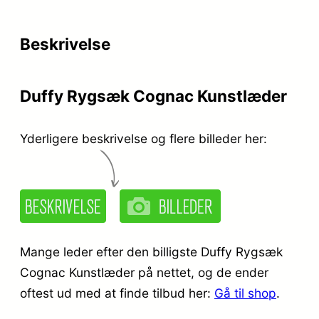
r
e
i
r
Beskrivelse
s
:
v
k
Duffy Rygsæk Cognac Kunstlæder
a
r
r
.
Yderligere beskrivelse og flere billeder her:
:
k
2
r
6
.
9
Mange leder efter den billigste Duffy Rygsæk
,
Cognac Kunstlæder på nettet, og de ender
oftest ud med at finde tilbud her:
Gå til shop
.
3
9