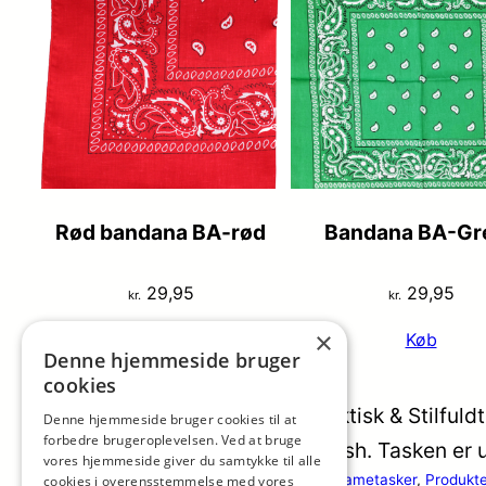
Rød bandana BA-rød
Bandana BA-Gr
29,95
29,95
kr.
kr.
×
Køb
Køb
Denne hjemmeside bruger
cookies
Duffy Rygsæk i Nubucklook Praktisk & Stilfuldt
Denne hjemmeside bruger cookies til at
forbedre brugeroplevelsen. Ved at bruge
kunstlæder med flot nubuck-finish. Tasken er
vores hjemmeside giver du samtykke til alle
Categorys:
Damerygsæk / Combi Rygsæk
, 
Dametasker
, 
Produkte
cookies i overensstemmelse med vores