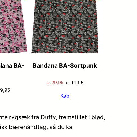
PÅ
PÅ
TILBUD
TILBUD
dana BA-
Bandana BA-Sortpunk
Den
Den
19,95
29,95
kr.
kr.
n
Den
9,95
oprindelige
aktuelle
Køb
indelige
aktuelle
pris
pris
s
pris
var:
er:
:
er:
kr. 29,95.
kr. 19,95.
e rygsæk fra Duffy, fremstillet i blød,
 29,95.
kr. 19,95.
tisk bærehåndtag, så du ka