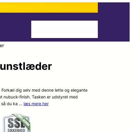
Forside
Varer
Kontakt
er
Kunstlæder
n Forkæl dig selv med denne lette og elegante
lot nubuck-finish. Tasken er udstyret med
, så du ka …
læs mere her