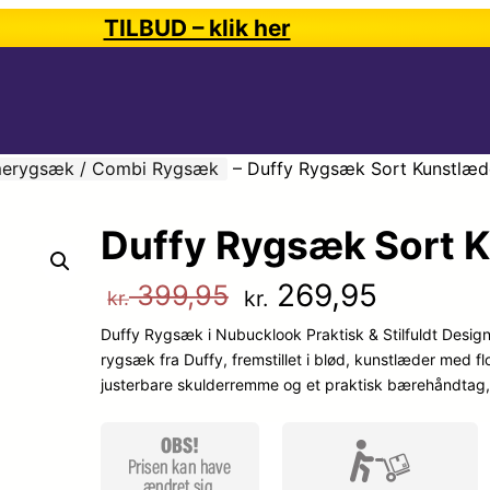
TILBUD – klik her
erygsæk / Combi Rygsæk
–
Duffy Rygsæk Sort Kunstlæd
Duffy Rygsæk Sort 
D
D
269,95
399,95
kr.
kr.
Duffy Rygsæk i Nubucklook Praktisk & Stilfuldt Desig
e
e
rygsæk fra Duffy, fremstillet i blød, kunstlæder med f
justerbare skulderremme og et praktisk bærehåndtag
n
n
o
a