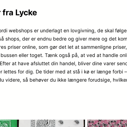
 fra Lycke
ordi webshops er underlagt en lovgivning, de skal følge.
gså shops, der er endnu bedre og giver mere og det kom
res priser online, som gør det let at sammenligne prise
bussen eller toget. Tænk også på, at ved at handle onlin
fter at have afsluttet din handel, bliver dine varer sendt
 lettes for dig. De tider med at stå i kø er længe forbi 
r du videre, så behøver du ikke længere forudsige, hvilken