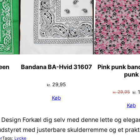
een
Bandana BA-Hvid 31607
Pink punk ban
punk
29,95
kr.
De
1
29,95
kr.
kr.
Køb
opr
Køb
pri
var
 Design Forkæl dig selv med denne lette og elegant
kr.
 udstyret med justerbare skulderremme og et prak
r
Tags:
Lycke