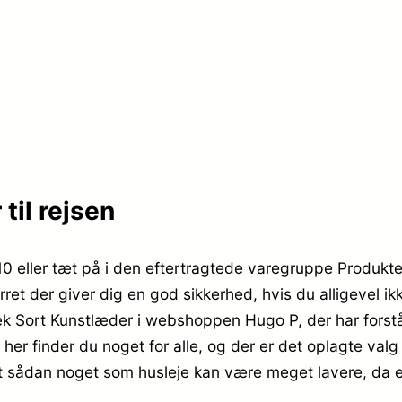
r
6
.
9
,
3
9
9
5
til rejsen
9
.
,
10 eller tæt på i den eftertragtede varegruppe Produ
et der giver dig en god sikkerhed, hvis du alligevel ikk
9
 Sort Kunstlæder i webshoppen Hugo P, der har forståe
5
g her finder du noget for alle, og der er det oplagte val
 at sådan noget som husleje kan være meget lavere, da
.