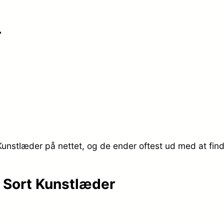
p
s
r
r
e
i
r
s
:
v
k
a
r
unstlæder på nettet, og de ender oftest ud med at find
r
.
:
 Sort Kunstlæder
k
2