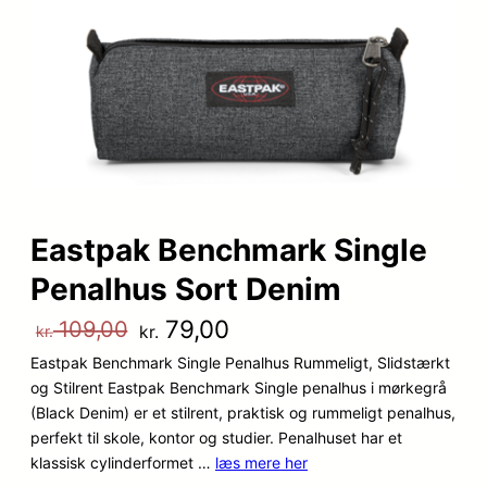
Eastpak Benchmark Single
Penalhus Sort Denim
D
D
79,00
109,00
kr.
kr.
Eastpak Benchmark Single Penalhus Rummeligt, Slidstærkt
e
e
og Stilrent Eastpak Benchmark Single penalhus i mørkegrå
n
n
(Black Denim) er et stilrent, praktisk og rummeligt penalhus,
perfekt til skole, kontor og studier. Penalhuset har et
o
a
klassisk cylinderformet …
læs mere her