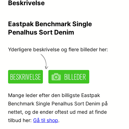
Beskrivelse
i
r
s
:
Eastpak Benchmark Single
v
k
Penalhus Sort Denim
a
r
r
.
Yderligere beskrivelse og flere billeder her:
:
k
7
r
9
.
,
Mange leder efter den billigste Eastpak
0
Benchmark Single Penalhus Sort Denim på
nettet, og de ender oftest ud med at finde
1
0
tilbud her:
Gå til shop
.
0
.