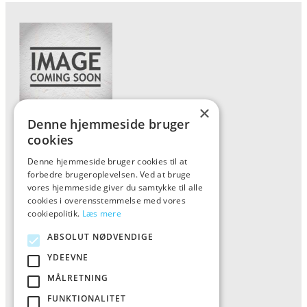
×
Denne hjemmeside bruger
Forside
cookies
Vis alle produkter
Denne hjemmeside bruger cookies til at
forbedre brugeroplevelsen. Ved at bruge
Kontakt
vores hjemmeside giver du samtykke til alle
Oversigt artikler
cookies i overensstemmelse med vores
cookiepolitik.
Læs mere
ABSOLUT NØDVENDIGE
ALFA
YDEEVNE
Tlf: 7876 8672
MÅLRETNING
Mail:
info@al-fa.dk
FUNKTIONALITET