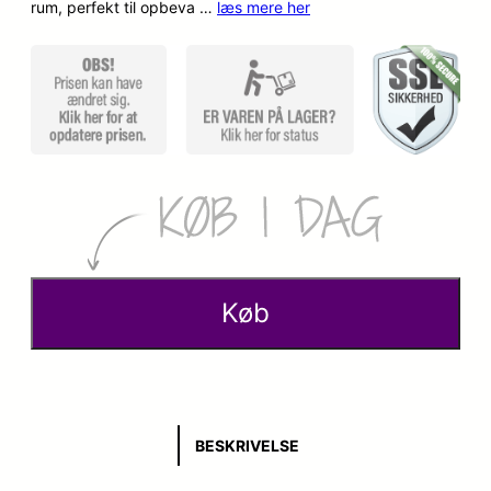
rum, perfekt til opbeva …
læs mere her
p
k
r
t
i
u
n
e
d
l
e
l
l
e
Køb
i
p
g
r
e
i
BESKRIVELSE
p
s