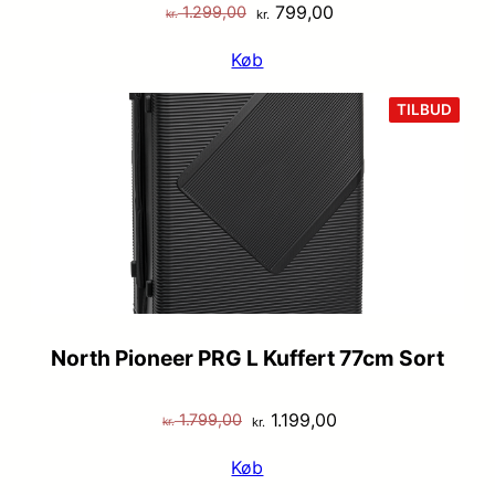
Den
Den
799,00
1.299,00
kr.
kr.
oprindelige
aktuelle
Køb
pris
pris
var:
er:
VARE
TILBUD
PÅ
kr. 1.299,00.
kr. 799,00.
TILB
North Pioneer PRG L Kuffert 77cm Sort
Den
Den
1.199,00
1.799,00
kr.
kr.
oprindelige
aktuelle
Køb
pris
pris