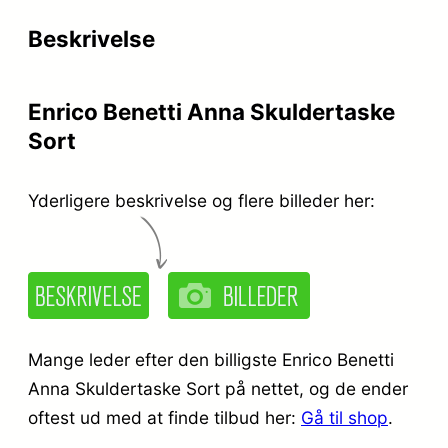
r
e
Beskrivelse
i
r
s
:
Enrico Benetti Anna Skuldertaske
v
k
Sort
a
r
r
.
Yderligere beskrivelse og flere billeder her:
:
k
1
r
4
.
9
Mange leder efter den billigste Enrico Benetti
,
Anna Skuldertaske Sort på nettet, og de ender
oftest ud med at finde tilbud her:
Gå til shop
.
2
9