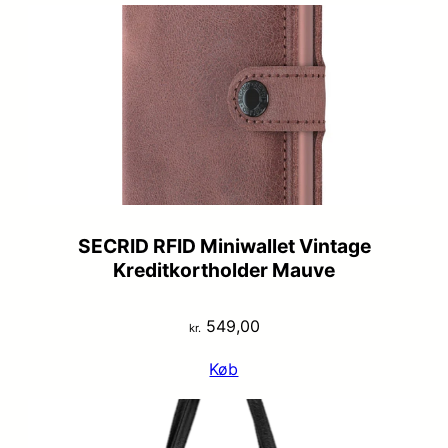
var:
er:
kr. 1.799,00.
kr. 1.199,00.
SECRID RFID Miniwallet Vintage
Kreditkortholder Mauve
549,00
kr.
Køb