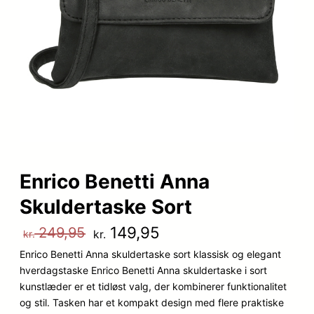
Enrico Benetti Anna
Skuldertaske Sort
D
D
149,95
249,95
kr.
kr.
Enrico Benetti Anna skuldertaske sort klassisk og elegant
e
e
hverdagstaske Enrico Benetti Anna skuldertaske i sort
n
n
kunstlæder er et tidløst valg, der kombinerer funktionalitet
og stil. Tasken har et kompakt design med flere praktiske
o
a