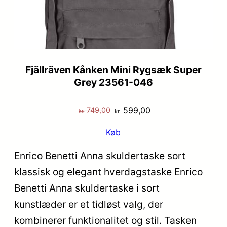
Fjällräven Kånken Mini Rygsæk Super
Grey 23561-046
Den
Den
599,00
749,00
kr.
kr.
oprindelige
aktuelle
Køb
pris
pris
var:
er:
Enrico Benetti Anna skuldertaske sort
kr. 749,00.
kr. 599,00.
klassisk og elegant hverdagstaske Enrico
Benetti Anna skuldertaske i sort
kunstlæder er et tidløst valg, der
kombinerer funktionalitet og stil. Tasken