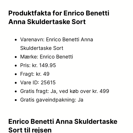
4
5
Produktfakta for Enrico Benetti
9
.
Anna Skuldertaske Sort
,
9
Varenavn: Enrico Benetti Anna
Skuldertaske Sort
5
Mærke: Enrico Benetti
.
Pris: kr. 149.95
Fragt: kr. 49
Vare ID: 25615
Gratis fragt: Ja, ved køb over kr. 499
Gratis gaveindpakning: Ja
Enrico Benetti Anna Skuldertaske
Sort til rejsen