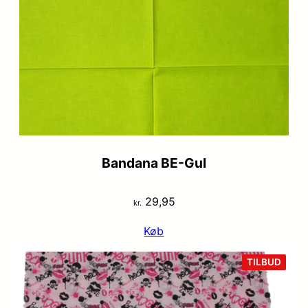
Bandana BE-Gul
29,95
kr.
Køb
VARE
TILBUD
PÅ
TILB