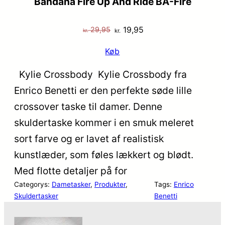
Bandana Fire Up And Ride BA-Fire
Den
Den
19,95
29,95
kr.
kr.
oprindelige
aktuelle
Køb
pris
pris
var:
er:
Kylie Crossbody Kylie Crossbody fra
kr. 29,95.
kr. 19,95.
Enrico Benetti er den perfekte søde lille
crossover taske til damer. Denne
skuldertaske kommer i en smuk meleret
sort farve og er lavet af realistisk
kunstlæder, som føles lækkert og blødt.
Med flotte detaljer på for
Categorys:
Dametasker
, 
Produkter
, 
Tags:
Enrico
Skuldertasker
Benetti