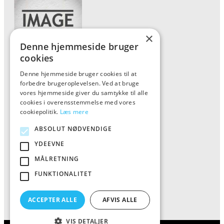
×
Denne hjemmeside bruger
cookies
Denne hjemmeside bruger cookies til at
Forside
forbedre brugeroplevelsen. Ved at bruge
Vis alle produkter
vores hjemmeside giver du samtykke til alle
cookies i overensstemmelse med vores
Kontakt
cookiepolitik.
Læs mere
Oversigt artikler
ABSOLUT NØDVENDIGE
YDEEVNE
ALFA
MÅLRETNING
FUNKTIONALITET
Tlf: 7876 8672
Mail:
info@al-fa.dk
ACCEPTER ALLE
AFVIS ALLE
VIS DETALJER