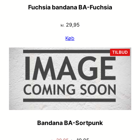
Fuchsia bandana BA-Fuchsia
29,95
kr.
Køb
VARE
TILBUD
PÅ
TILB
Bandana BA-Sortpunk
Den
Den