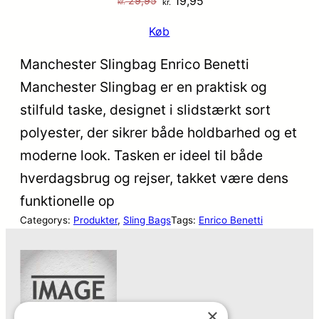
19,95
29,95
kr.
kr.
oprindelige
aktuelle
Køb
pris
pris
var:
er:
Manchester Slingbag Enrico Benetti
kr. 29,95.
kr. 19,95.
Manchester Slingbag er en praktisk og
stilfuld taske, designet i slidstærkt sort
polyester, der sikrer både holdbarhed og et
moderne look. Tasken er ideel til både
hverdagsbrug og rejser, takket være dens
funktionelle op
Categorys:
Produkter
, 
Sling Bags
Tags:
Enrico Benetti
×