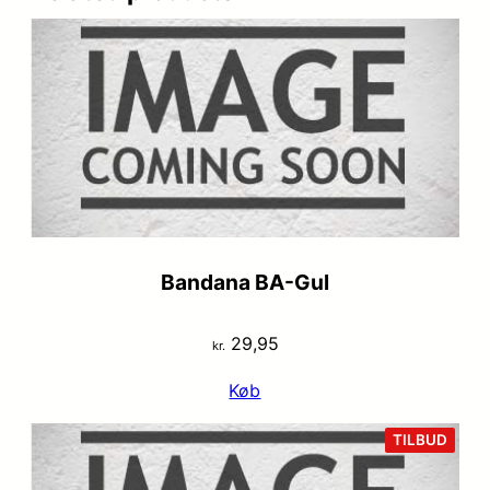
Bandana BA-Gul
29,95
kr.
Køb
VARE
TILBUD
PÅ
TILB