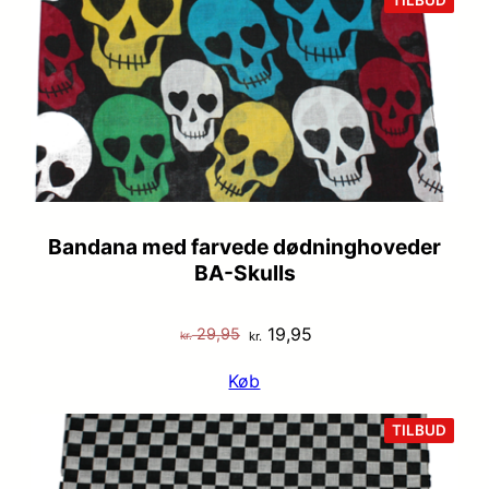
TILBUD
PÅ
TILB
Bandana med farvede dødninghoveder
BA-Skulls
Den
Den
19,95
29,95
kr.
kr.
oprindelige
aktuelle
Køb
pris
pris
var:
er:
VARE
TILBUD
PÅ
kr. 29,95.
kr. 19,95.
TILB