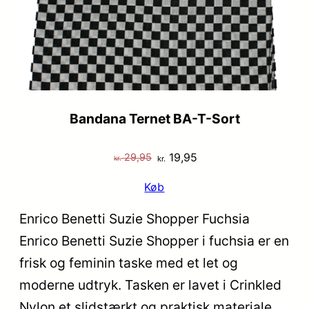
Bandana Ternet BA-T-Sort
Den
Den
19,95
29,95
kr.
kr.
oprindelige
aktuelle
Køb
pris
pris
var:
er:
Enrico Benetti Suzie Shopper Fuchsia
kr. 29,95.
kr. 19,95.
Enrico Benetti Suzie Shopper i fuchsia er en
frisk og feminin taske med et let og
moderne udtryk. Tasken er lavet i Crinkled
Nylon et slidstærkt og praktisk materiale,