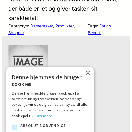
der både er let og giver tasken sit
karakteristi
Categorys:
Dametasker
, 
Produkter
, 
Tags:
Enrico
Shopper
Benetti
×
Denne hjemmeside bruger
cookies
Denne hjemmeside bruger cookies til at
Forside
forbedre brugeroplevelsen. Ved at bruge
Vis alle produkter
vores hjemmeside giver du samtykke til alle
cookies i overensstemmelse med vores
Kontakt
cookiepolitik.
Læs mere
Oversigt artikler
ABSOLUT NØDVENDIGE