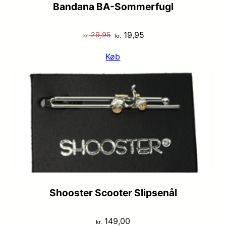
Bandana BA-Sommerfugl
Den
Den
19,95
29,95
kr.
kr.
oprindelige
aktuelle
Køb
pris
pris
var:
er:
kr. 29,95.
kr. 19,95.
Shooster Scooter Slipsenål
149,00
kr.