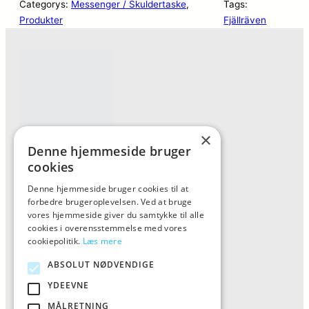
Categorys:
Messenger / Skuldertaske
, 
Tags:
Produkter
Fjällräven
×
Denne hjemmeside bruger
cookies
Denne hjemmeside bruger cookies til at
Forside
forbedre brugeroplevelsen. Ved at bruge
Vis alle produkter
vores hjemmeside giver du samtykke til alle
cookies i overensstemmelse med vores
Kontakt
cookiepolitik.
Læs mere
Oversigt artikler
ABSOLUT NØDVENDIGE
YDEEVNE
ALFA
MÅLRETNING