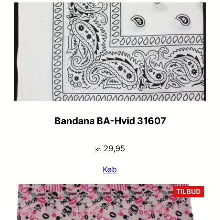
Bandana BA-Hvid 31607
29,95
kr.
Køb
VARE
TILBUD
PÅ
TILB