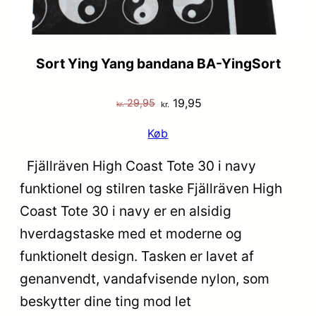
Sort Ying Yang bandana BA-YingSort
Den
Den
19,95
29,95
kr.
kr.
oprindelige
aktuelle
Køb
pris
pris
var:
er:
Fjällräven High Coast Tote 30 i navy
kr. 29,95.
kr. 19,95.
funktionel og stilren taske Fjällräven High
Coast Tote 30 i navy er en alsidig
hverdagstaske med et moderne og
funktionelt design. Tasken er lavet af
genanvendt, vandafvisende nylon, som
beskytter dine ting mod let