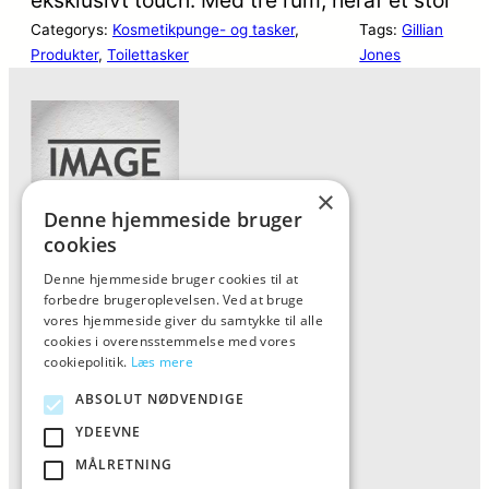
Categorys:
Kosmetikpunge- og tasker
, 
Tags:
Gillian
Produkter
, 
Toilettasker
Jones
×
Denne hjemmeside bruger
cookies
Denne hjemmeside bruger cookies til at
Forside
forbedre brugeroplevelsen. Ved at bruge
Vis alle produkter
vores hjemmeside giver du samtykke til alle
cookies i overensstemmelse med vores
Kontakt
cookiepolitik.
Læs mere
Oversigt artikler
ABSOLUT NØDVENDIGE
YDEEVNE
ALFA
MÅLRETNING