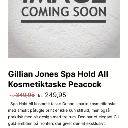
Gillian Jones Spa Hold All
Kosmetiktaske Peacock
D
D
249,95
349,95
kr.
kr.
Spa Hold All Kosmetiktaske Denne smarte kosmetiktaske
e
e
med smukt påfugle print er ikke kun stilfuld, men også
n
n
praktisk med sit design med tre rum. Den har et elegant GJ
guld emblem på fronten, der giver den et eksklusivt
o
a