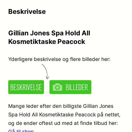
r
e
Beskrivelse
i
r
s
:
Gillian Jones Spa Hold All
v
k
Kosmetiktaske Peacock
a
r
r
.
Yderligere beskrivelse og flere billeder her:
:
k
2
r
4
.
9
Mange leder efter den billigste Gillian Jones
,
Spa Hold All Kosmetiktaske Peacock på nettet,
og de ender oftest ud med at finde tilbud her:
3
9
Gå til shop
.