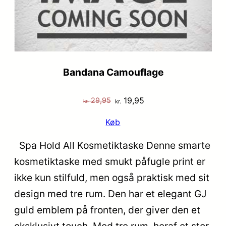
Bandana Camouflage
Den
Den
19,95
29,95
kr.
kr.
oprindelige
aktuelle
Køb
pris
pris
var:
er:
Spa Hold All Kosmetiktaske Denne smarte
kr. 29,95.
kr. 19,95.
kosmetiktaske med smukt påfugle print er
ikke kun stilfuld, men også praktisk med sit
design med tre rum. Den har et elegant GJ
guld emblem på fronten, der giver den et
eksklusivt touch. Med tre rum, heraf et stor