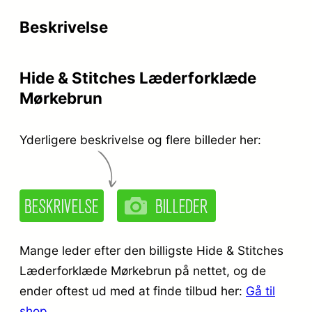
r
e
Beskrivelse
i
r
s
:
Hide & Stitches Læderforklæde
v
k
Mørkebrun
a
r
r
.
Yderligere beskrivelse og flere billeder her:
:
k
3
r
9
.
9
Mange leder efter den billigste Hide & Stitches
,
Læderforklæde Mørkebrun på nettet, og de
ender oftest ud med at finde tilbud her:
Gå til
9
9
shop
.