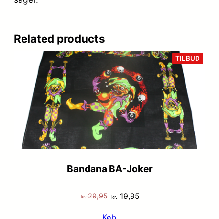
Related products
VARE
TILBUD
PÅ
TILB
Bandana BA-Joker
Den
Den
19,95
29,95
kr.
kr.
oprindelige
aktuelle
Køb