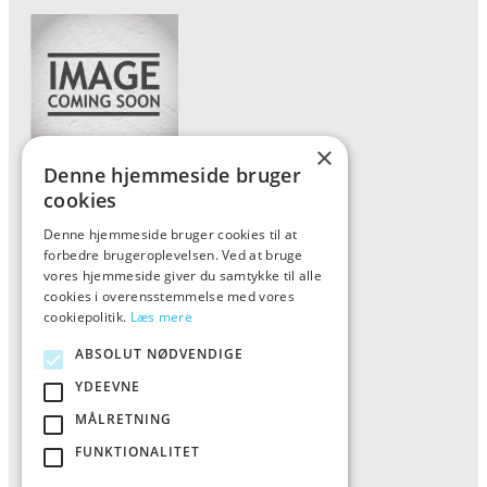
×
Denne hjemmeside bruger
Forside
cookies
Vis alle produkter
Denne hjemmeside bruger cookies til at
forbedre brugeroplevelsen. Ved at bruge
Kontakt
vores hjemmeside giver du samtykke til alle
Oversigt artikler
cookies i overensstemmelse med vores
cookiepolitik.
Læs mere
ABSOLUT NØDVENDIGE
ALFA
YDEEVNE
Tlf: 7876 8672
MÅLRETNING
Mail:
info@al-fa.dk
FUNKTIONALITET