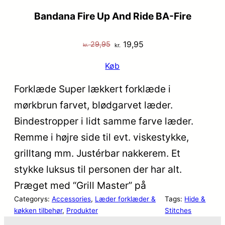
Bandana Fire Up And Ride BA-Fire
Den
Den
19,95
29,95
kr.
kr.
oprindelige
aktuelle
Køb
pris
pris
var:
er:
Forklæde Super lækkert forklæde i
kr. 29,95.
kr. 19,95.
mørkbrun farvet, blødgarvet læder.
Bindestropper i lidt samme farve læder.
Remme i højre side til evt. viskestykke,
grilltang mm. Justérbar nakkerem. Et
stykke luksus til personen der har alt.
Præget med “Grill Master” på
Categorys:
Accessories
, 
Læder forklæder &
Tags:
Hide &
køkken tilbehør
, 
Produkter
Stitches