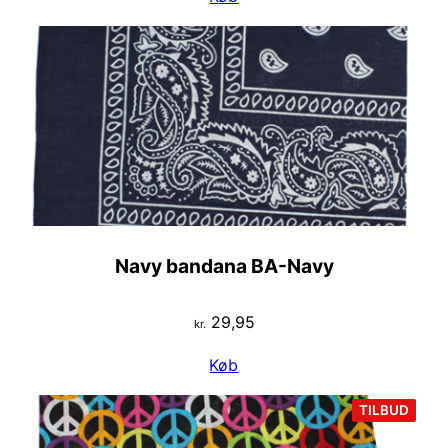
pris
pris
var:
er:
kr. 29,95.
kr. 19,95.
Navy bandana BA-Navy
29,95
kr.
Køb
VARE
TILBUD
PÅ
TILB