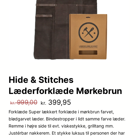
Hide & Stitches
Læderforklæde Mørkebrun
D
D
399,95
999,00
kr.
kr.
Forklæde Super lækkert forklæde i mørkbrun farvet,
e
e
blødgarvet læder. Bindestropper i lidt samme farve læder.
n
n
Remme i højre side til evt. viskestykke, grilltang mm.
Justérbar nakkerem. Et stykke luksus til personen der har
o
a