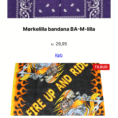
Mørkelilla bandana BA-M-lilla
29,95
kr.
Køb
VARE
TILBUD
PÅ
TILB