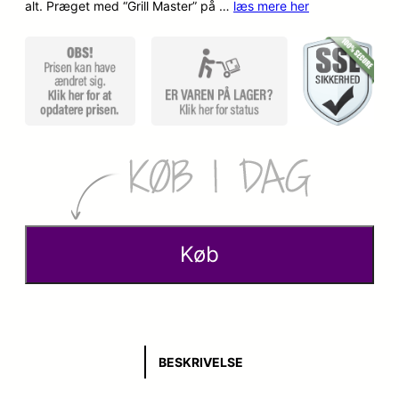
alt. Præget med “Grill Master” på …
læs mere her
p
k
r
t
i
u
n
e
d
l
e
l
l
e
Køb
i
p
g
r
e
i
BESKRIVELSE
p
s