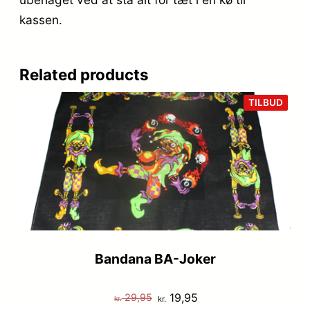
kassen.
Related products
VARE
TILBUD
PÅ
TILB
Bandana BA-Joker
Den
Den
19,95
29,95
kr.
kr.