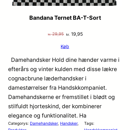
Bandana Ternet BA-T-Sort
Den
Den
19,95
29,95
kr.
kr.
oprindelige
aktuelle
Køb
pris
pris
var:
er:
Damehandsker Hold dine hænder varme i
kr. 29,95.
kr. 19,95.
efterårs og vinter kulden med disse lækre
cognacbrune læderhandsker i
damestørrelser fra Handskkompaniet.
Damehandskerne er fremstillet i blødt og
stilfuldt hjorteskind, der kombinerer
elegance og funktionalitet. Ha
Categorys:
Damehandsker
, 
Handsker
, 
Tags:
Produkter
Handskkompaniet