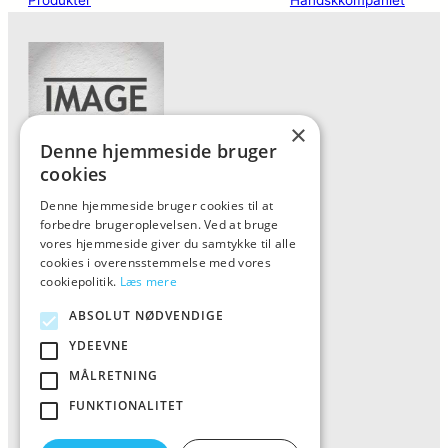
×
Denne hjemmeside bruger
cookies
Denne hjemmeside bruger cookies til at
Forside
forbedre brugeroplevelsen. Ved at bruge
Vis alle produkter
vores hjemmeside giver du samtykke til alle
cookies i overensstemmelse med vores
Kontakt
cookiepolitik.
Læs mere
Oversigt artikler
ABSOLUT NØDVENDIGE
YDEEVNE
ALFA
MÅLRETNING
FUNKTIONALITET
Tlf: 7876 8672
Mail:
info@al-fa.dk