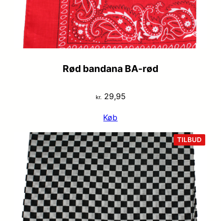
Rød bandana BA-rød
29,95
kr.
Køb
VARE
TILBUD
PÅ
TILB