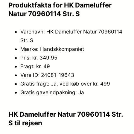
Produktfakta for HK Dameluffer
9
.
Natur 70960114 Str. S
,
9
Varenavn: HK Dameluffer Natur 70960114
Str. S
5
Mærke: Handskkompaniet
.
Pris: kr. 349.95
Fragt: kr. 49
Vare ID: 24081-19643
Gratis fragt: Ja, ved køb over kr. 499
Gratis gaveindpakning: Ja
HK Dameluffer Natur 70960114 Str.
S til rejsen