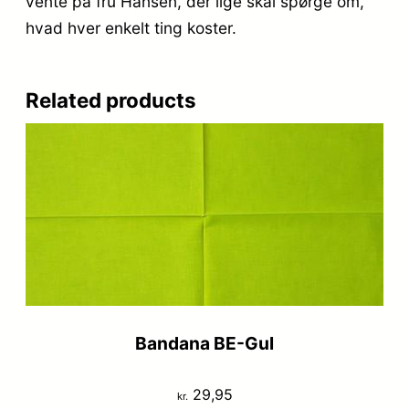
vente på fru Hansen, der lige skal spørge om,
hvad hver enkelt ting koster.
Related products
Bandana BE-Gul
29,95
kr.