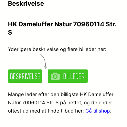
Beskrivelse
i
r
s
:
HK Dameluffer Natur 70960114 Str.
v
k
S
a
r
r
.
Yderligere beskrivelse og flere billeder her:
:
k
2
r
9
.
9
Mange leder efter den billigste HK Dameluffer
,
Natur 70960114 Str. S på nettet, og de ender
oftest ud med at finde tilbud her:
Gå til shop
.
4
9
9
5