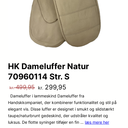
HK Dameluffer Natur
70960114 Str. S
D
D
299,95
499,95
kr.
kr.
Dameluffer i lammeskind Dameluffer fra
e
e
Handskkompaniet, der kombinerer funktionalitet og stil på
n
n
elegant vis. Disse luffer er designet i smukt og slidstærkt
taupe/naturbrunt gedeskind, der udstråler kvalitet og
o
a
luksus. De flotte syninger tilføjer en fin …
læs mere her