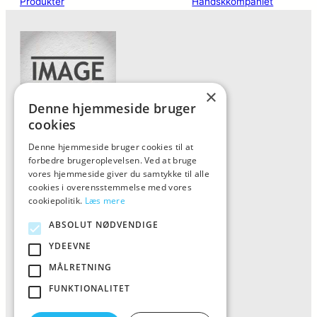
Produkter
Handskkompaniet
×
Denne hjemmeside bruger
cookies
Denne hjemmeside bruger cookies til at
Forside
forbedre brugeroplevelsen. Ved at bruge
Vis alle produkter
vores hjemmeside giver du samtykke til alle
cookies i overensstemmelse med vores
Kontakt
cookiepolitik.
Læs mere
Oversigt artikler
ABSOLUT NØDVENDIGE
YDEEVNE
ALFA
MÅLRETNING
FUNKTIONALITET
Tlf: 7876 8672
Mail:
info@al-fa.dk