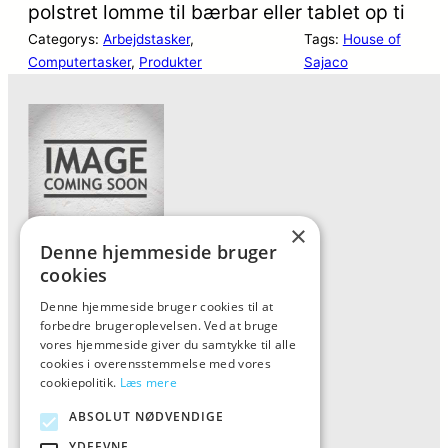
polstret lomme til bærbar eller tablet op ti
Categorys:
Arbejdstasker
, 
Tags:
House of
Computertasker
, 
Produkter
Sajaco
×
Denne hjemmeside bruger
Forside
cookies
Vis alle produkter
Denne hjemmeside bruger cookies til at
forbedre brugeroplevelsen. Ved at bruge
Kontakt
vores hjemmeside giver du samtykke til alle
Oversigt artikler
cookies i overensstemmelse med vores
cookiepolitik.
Læs mere
ABSOLUT NØDVENDIGE
ALFA
YDEEVNE