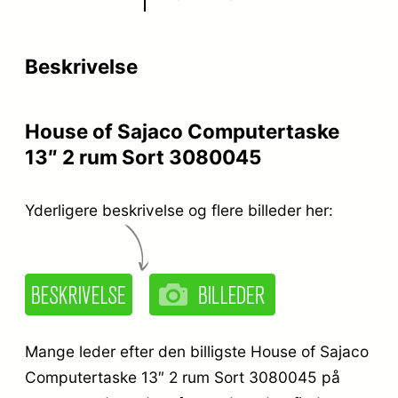
p
s
r
e
Beskrivelse
i
r
s
:
House of Sajaco Computertaske
v
k
13″ 2 rum Sort 3080045
a
r
r
.
Yderligere beskrivelse og flere billeder her:
:
k
9
r
9
.
9
Mange leder efter den billigste House of Sajaco
,
Computertaske 13″ 2 rum Sort 3080045 på