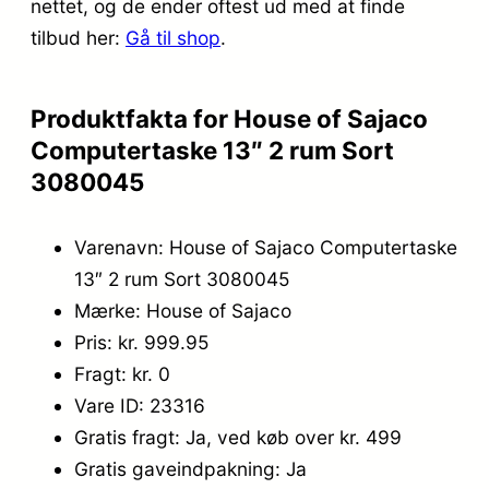
nettet, og de ender oftest ud med at finde
1
9
tilbud her:
Gå til shop
.
.
5
6
.
Produktfakta for House of Sajaco
9
Computertaske 13″ 2 rum Sort
9
3080045
,
Varenavn: House of Sajaco Computertaske
0
13″ 2 rum Sort 3080045
0
Mærke: House of Sajaco
.
Pris: kr. 999.95
Fragt: kr. 0
Vare ID: 23316
Gratis fragt: Ja, ved køb over kr. 499
Gratis gaveindpakning: Ja