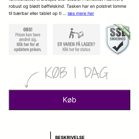
robust og blødt bøffelskind. Tasken har en polstret lomme
o
a
til bærbar eller tablet op ti …
læs mere her
p
k
r
t
i
u
n
e
d
l
e
l
l
e
Køb
i
p
g
r
e
i
BESKRIVELSE