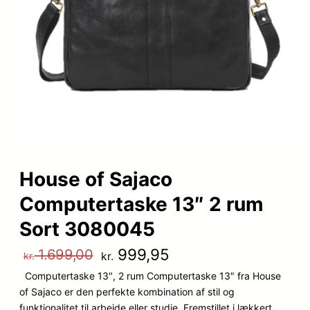
House of Sajaco
Computertaske 13″ 2 rum
Sort 3080045
D
D
999,95
1.699,00
kr.
kr.
Computertaske 13″, 2 rum Computertaske 13″ fra House
e
e
of Sajaco er den perfekte kombination af stil og
n
n
funktionalitet til arbejde eller studie. Fremstillet i lækkert,