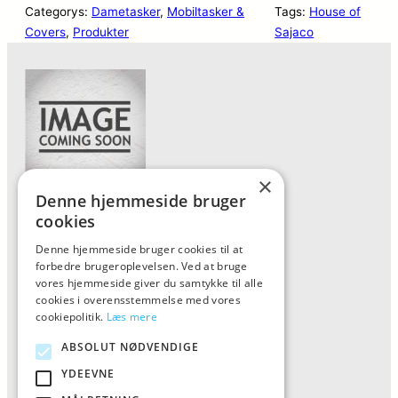
Categorys:
Dametasker
, 
Mobiltasker &
Tags:
House of
Covers
, 
Produkter
Sajaco
×
Denne hjemmeside bruger
Forside
cookies
Vis alle produkter
Denne hjemmeside bruger cookies til at
forbedre brugeroplevelsen. Ved at bruge
Kontakt
vores hjemmeside giver du samtykke til alle
Oversigt artikler
cookies i overensstemmelse med vores
cookiepolitik.
Læs mere
ABSOLUT NØDVENDIGE
ALFA
YDEEVNE