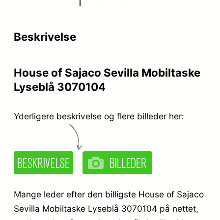
p
s
r
e
Beskrivelse
i
r
s
:
House of Sajaco Sevilla Mobiltaske
v
k
Lyseblå 3070104
a
r
r
.
Yderligere beskrivelse og flere billeder her:
:
k
2
r
4
.
9
Mange leder efter den billigste House of Sajaco
,
Sevilla Mobiltaske Lyseblå 3070104 på nettet,