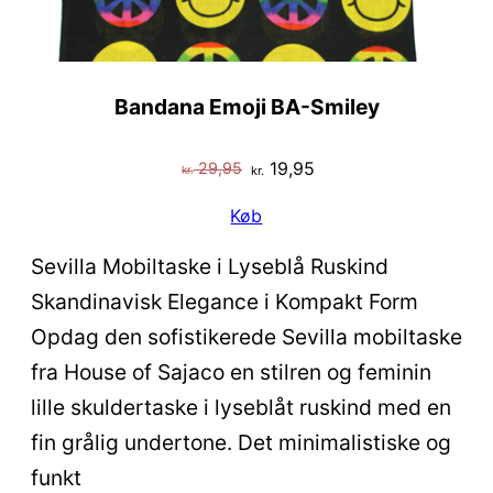
Bandana Emoji BA-Smiley
Den
Den
19,95
29,95
kr.
kr.
oprindelige
aktuelle
Køb
pris
pris
var:
er:
Sevilla Mobiltaske i Lyseblå Ruskind
kr. 29,95.
kr. 19,95.
Skandinavisk Elegance i Kompakt Form
Opdag den sofistikerede Sevilla mobiltaske
fra House of Sajaco en stilren og feminin
lille skuldertaske i lyseblåt ruskind med en
fin grålig undertone. Det minimalistiske og
funkt