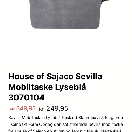
House of Sajaco Sevilla
Mobiltaske Lyseblå
3070104
D
D
249,95
349,95
kr.
kr.
Sevilla Mobiltaske i Lyseblå Ruskind Skandinavisk Elegance
e
e
i Kompakt Form Opdag den sofistikerede Sevilla mobiltaske
n
n
fra House of Sajaco en stilren og feminin lille skuldertaske i