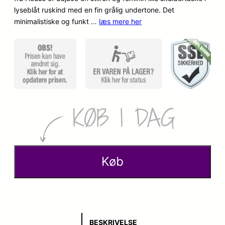
lyseblåt ruskind med en fin grålig undertone. Det
o
a
minimalistiske og funkt …
læs mere her
p
k
r
t
i
u
n
e
d
l
e
l
l
e
Køb
i
p
g
r
e
i
BESKRIVELSE