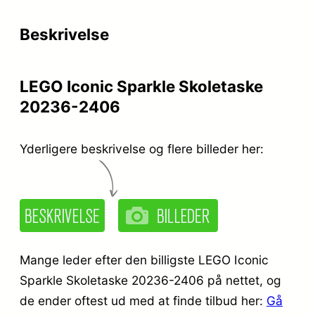
r
e
Beskrivelse
i
r
s
:
LEGO Iconic Sparkle Skoletaske
v
k
20236-2406
a
r
r
.
Yderligere beskrivelse og flere billeder her:
:
k
2
r
4
.
9
Mange leder efter den billigste LEGO Iconic
,
Sparkle Skoletaske 20236-2406 på nettet, og
de ender oftest ud med at finde tilbud her:
Gå
4
9