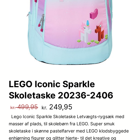
LEGO Iconic Sparkle
Skoletaske 20236-2406
D
D
249,95
499,95
kr.
kr.
Lego Iconic Sparkle Skoletaske Letvægts-rygsæk med
e
e
masser af plads, til skolebørn fra LEGO. Super smuk
n
n
skoletaske i skønne pastelfarver med LEGO klodsbyggede
enhjørning figurer og glitter hjerte- til det kreative og