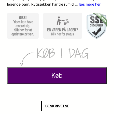
o
a
legende barn. Rygsækken har tre rum d …
læs mere her
p
k
r
t
i
u
n
e
d
l
e
l
l
e
Køb
i
p
g
r
e
i
BESKRIVELSE
p
s