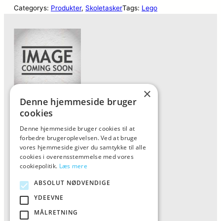
Categorys:
Produkter
, 
Skoletasker
Tags:
Lego
×
Denne hjemmeside bruger
Forside
cookies
Vis alle produkter
Denne hjemmeside bruger cookies til at
forbedre brugeroplevelsen. Ved at bruge
Kontakt
vores hjemmeside giver du samtykke til alle
Oversigt artikler
cookies i overensstemmelse med vores
cookiepolitik.
Læs mere
ABSOLUT NØDVENDIGE
ALFA
YDEEVNE
Tlf: 7876 8672
MÅLRETNING