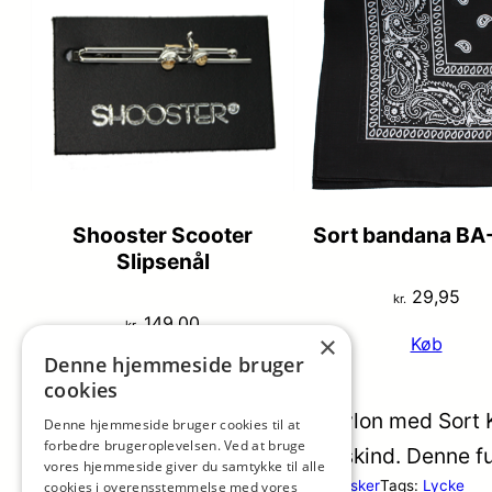
Shooster Scooter
Sort bandana BA
Slipsenål
29,95
kr.
149,00
kr.
×
Køb
Denne hjemmeside bruger
Køb
cookies
Lycke Oslo Crossover Taske i Nylon med Sort K
Denne hjemmeside bruger cookies til at
forbedre brugeroplevelsen. Ved at bruge
elegante detaljer i sort imiteret skind. Denne
vores hjemmeside giver du samtykke til alle
Categorys:
Dametasker
, 
Produkter
, 
Skuldertasker
Tags:
Lycke
cookies i overensstemmelse med vores