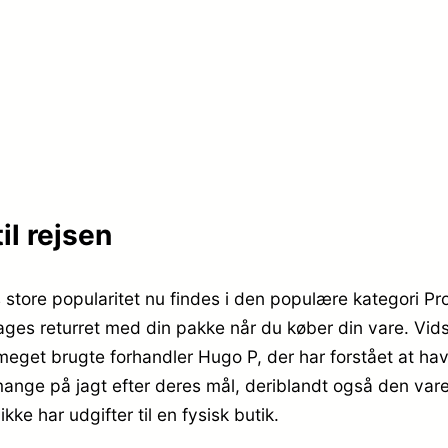
r
9
.
9
,
2
9
9
5
il rejsen
9
.
,
store popularitet nu findes i den populære kategori P
ages returret med din pakke når du køber din vare. Vid
9
eget brugte forhandler Hugo P, der har forstået at have
5
 mange på jagt efter deres mål, deriblandt også den vare
ke har udgifter til en fysisk butik.
.