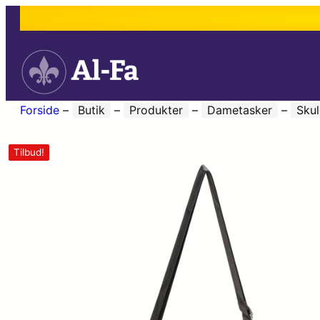
Forside
–
Butik
–
Produkter
–
Dametasker
–
Skul
Tilbud!