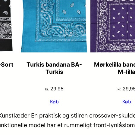
-Sort
Turkis bandana BA-
Mørkelilla ba
Turkis
M-lill
29,95
29,9
kr.
kr.
Køb
Køb
unstlæder En praktisk og stilren crossover-skulde
 funktionelle model har et rummeligt front-lynlås