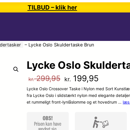
TILBUD – klik her
dertasker
–
Lycke Oslo Skuldertaske Brun
Lycke Oslo Skuldert
D
D
199,95
299,95
kr.
kr.
Lycke Oslo Crossover Taske i Nylon med Sort Kunstlæd
e
e
fra Lycke Oslo i slidstærkt nylon med elegante detaljer
et rummeligt front-lynlåslomme og et hovedrum …
læs
n
n
o
a