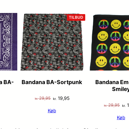
VARE
TILBUD
PÅ
TILBUD
a BA-
Bandana BA-Sortpunk
Bandana Emo
Smile
Den
Den
19,95
29,95
kr.
kr.
De
1
29,95
oprindelige
aktuelle
kr.
kr.
Køb
opr
pris
pris
Køb
pri
var:
er:
var