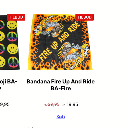
VARE
VARE
TILBUD
TILBUD
PÅ
PÅ
TILBUD
TILBUD
ji BA-
Bandana Fire Up And Ride
y
BA-Fire
n
Den
Den
Den
9,95
19,95
29,95
kr.
kr.
indelige
aktuelle
oprindelige
aktuelle
Køb
s
pris
pris
pris
:
er:
var:
er: