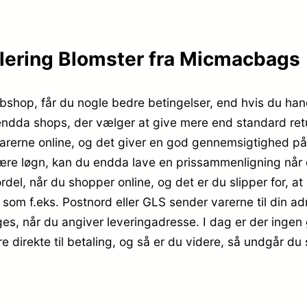
ering Blomster fra Micmacbags
hop, får du nogle bedre betingelser, end hvis du handl
er endda shops, der vælger at give mere end standard ret
varerne online, og det giver en god gennemsigtighed på 
ære løgn, kan du endda lave en prissammenligning når 
del, når du shopper online, og det er du slipper for, at s
a som f.eks. Postnord eller GLS sender varerne til din 
lges, når du angiver leveringadresse. I dag er der ingen 
re direkte til betaling, og så er du videre, så undgår d