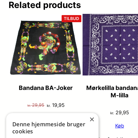
Related products
VARE
TILBUD
PÅ
TILBUD
Bandana BA-Joker
Mørkelilla bandan
M-lilla
Den
Den
19,95
29,95
kr.
kr.
29,95
oprindelige
aktuelle
kr.
×
Køb
pris
pris
Denne hjemmeside bruger
Køb
var:
er:
cookies