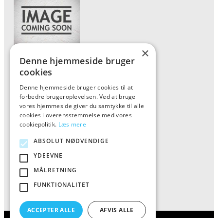
×
Denne hjemmeside bruger
Forside
cookies
Vis alle produkter
Denne hjemmeside bruger cookies til at
forbedre brugeroplevelsen. Ved at bruge
Kontakt
vores hjemmeside giver du samtykke til alle
Oversigt artikler
cookies i overensstemmelse med vores
cookiepolitik.
Læs mere
ABSOLUT NØDVENDIGE
ALFA
YDEEVNE
Tlf: 7876 8672
MÅLRETNING
Mail:
info@al-fa.dk
FUNKTIONALITET
ACCEPTER ALLE
AFVIS ALLE